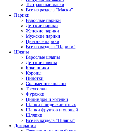
Театральные маски
Все из раздела "Маски"
Парики
Взрослые парики
Детские парики
Женские парики
Мужские парики
Цветные парики
Все из раздела "Парики"
Шляпы
Взрослые шляпы
Детские шляпы
Кокошники
Короны
Пилотки
Соломенные шляпы
Треуголки
Фуражки
Цилиндры и котелки
Шапки в виде животных
Шапки фруктов и овощей
Шляпки
Все из раздела "Шляпы"
Декорации
Декорации на новый год