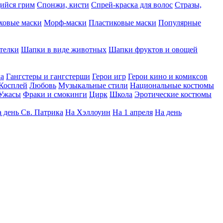
ийся грим
Спонжи, кисти
Спрей-краска для волос
Стразы,
ховые маски
Морф-маски
Пластиковые маски
Популярные
телки
Шапки в виде животных
Шапки фруктов и овощей
да
Гангстеры и гангстерши
Герои игр
Герои кино и комиксов
Косплей
Любовь
Музыкальные стили
Национальные костюмы
Ужасы
Фраки и смокинги
Цирк
Школа
Эротические костюмы
 день Св. Патрика
На Хэллоуин
На 1 апреля
На день