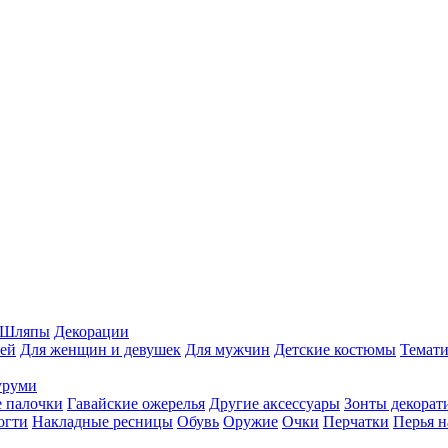
Шляпы
Декорации
ей
Для женщин и девушек
Для мужчин
Детские костюмы
Темати
уруми
 палочки
Гавайские ожерелья
Другие аксессуары
Зонты декорат
огти
Накладные ресницы
Обувь
Оружие
Очки
Перчатки
Перья н