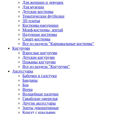
Для женщин и девушек
Для мужчин
Детские костюмы
Тематические футболки
3D платья
Костюмы-наездники
Морф-костюмы, зентай
Надувные костюмы
Смарт-костюмы
Все из раздела "Карнавальные костюмы"
Кигуруми
Взрослые кигуруми
Детские кигуруми
Пижамы кигуруми
Все из раздела "Кигуруми"
Аксессуары
Бабочки и галстуки
Банданы
Боа
Веера
Волшебные палочки
Гавайские ожерелья
Другие аксессуары
Зонты декоративные
Корсет с крыльями