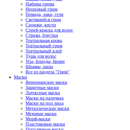
Наборы грима
Неоновый грим
Помада, лаки, гели
Светящийся грим
Спонжи, кисти
Спрей-краска для волос
Стразы, блестки
Театральная кровь
Театральный грим
Театральный клей
Тушь для волос
Усы, бороды, брови
Шрамы, раны
Все из раздела "Грим"
Маски
Венецианские маски
Защитные маски
Латексные маски
Маски на палочках
Маски на пол лица
Металлические маски
Меховые маски
Морф-маски
Пластиковые маски
Популярные маски