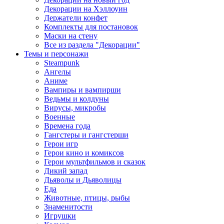
Декорации на Хэллоуин
Держатели конфет
Комплекты для постановок
Маски на стену
Все из раздела "Декорации"
Темы и персонажи
Steampunk
Ангелы
Аниме
Вампиры и вампирши
Ведьмы и колдуны
Вирусы, микробы
Военные
Времена года
Гангстеры и гангстерши
Герои игр
Герои кино и комиксов
Герои мультфильмов и сказок
Дикий запад
Дьяволы и Дьяволицы
Еда
Животные, птицы, рыбы
Знаменитости
Игрушки