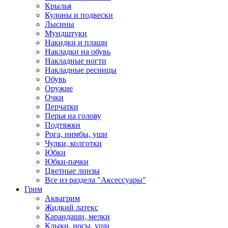
Крылья
Кулоны и подвески
Лысины
Мундштуки
Накидки и плащи
Накладки на обувь
Накладные ногти
Накладные ресницы
Обувь
Оружие
Очки
Перчатки
Перья на голову
Подтяжки
Рога, нимбы, уши
Чулки, колготки
Юбки
Юбки-пачки
Цветные линзы
Все из раздела "Аксессуары"
Грим
Аквагрим
Жидкий латекс
Карандаши, мелки
Клыки, носы, уши