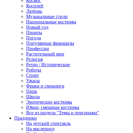
Космос
Косплей
Любовь
Музыкальные стили
Национальные костюмы
Новый год
Пираты
Погода
Популярные франшизы
Профессии
Растительный мир
Религия
Ретро / Исторические
Роботы
Спорт
Ужасы
Фраки и смокинги
Цирк
Школа
Эротические костюмы
Юмор, смешные костюмы
Все из раздела "Темы и персонажи"
Праздники
На детский спектакль
На масленицу