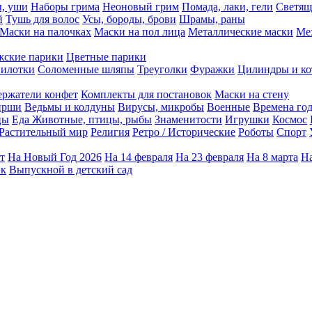
ы, уши
Наборы грима
Неоновый грим
Помада, лаки, гели
Светящ
й
Тушь для волос
Усы, бороды, брови
Шрамы, раны
Маски на палочках
Маски на пол лица
Металлические маски
Ме
ские парики
Цветные парики
илотки
Соломенные шляпы
Треуголки
Фуражки
Цилиндры и ко
ержатели конфет
Комплекты для постановок
Маски на стену
ирши
Ведьмы и колдуны
Вирусы, микробы
Военные
Времена го
цы
Еда
Животные, птицы, рыбы
Знаменитости
Игрушки
Космос
Растительный мир
Религия
Ретро / Исторические
Роботы
Спорт
т
На Новый Год 2026
На 14 февраля
На 23 февраля
На 8 марта
На
ик
Выпускной в детский сад