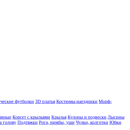
ческие футболки
3D платья
Костюмы-наездники
Морф-
ивные
Корсет с крыльями
Крылья
Кулоны и подвески
Лысины
а голову
Подтяжки
Рога, нимбы, уши
Чулки, колготки
Юбки