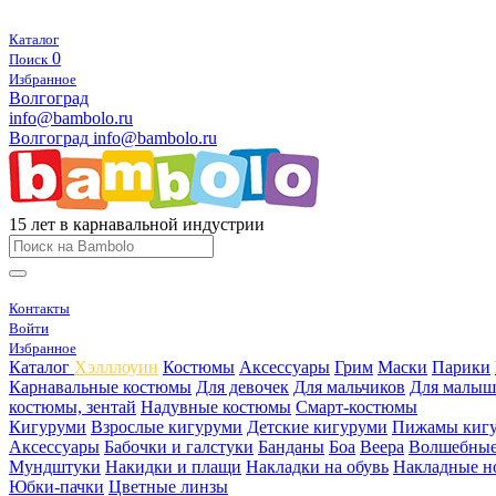
Каталог
0
Поиск
Избранное
Волгоград
info@bambolo.ru
Волгоград
info@bambolo.ru
15 лет в карнавальной индустрии
Контакты
Войти
Избранное
Каталог
Хэлллоуин
Костюмы
Аксессуары
Грим
Маски
Парики
Карнавальные костюмы
Для девочек
Для мальчиков
Для малыш
костюмы, зентай
Надувные костюмы
Смарт-костюмы
Кигуруми
Взрослые кигуруми
Детские кигуруми
Пижамы киг
Аксессуары
Бабочки и галстуки
Банданы
Боа
Веера
Волшебные
Мундштуки
Накидки и плащи
Накладки на обувь
Накладные н
Юбки-пачки
Цветные линзы