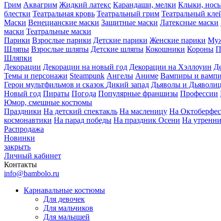
Грим
Аквагрим
Жидкий латекс
Карандаши, мелки
Клыки, нос
блестки
Театральная кровь
Театральный грим
Театральный кле
Маски
Венецианские маски
Защитные маски
Латексные маски
маски
Театральные маски
Парики
Взрослые парики
Детские парики
Женские парики
Муж
Шляпы
Взрослые шляпы
Детские шляпы
Кокошники
Короны
П
Шляпки
Декорации
Декорации на новый год
Декорации на Хэллоуин
Д
Темы и персонажи
Steampunk
Ангелы
Аниме
Вампиры и вамп
Герои мультфильмов и сказок
Дикий запад
Дьяволы и Дьяволи
Новый год
Пираты
Погода
Популярные франшизы
Профессии
Юмор, смешные костюмы
Праздники
На детский спектакль
На масленицу
На Октоберфес
космонавтики
На парад победы
На праздник Осени
На утренн
Распродажа
Новинки
закрыть
Личный кабинет
Контакты
info@bambolo.ru
Карнавальные костюмы
Для девочек
Для мальчиков
Для малышей