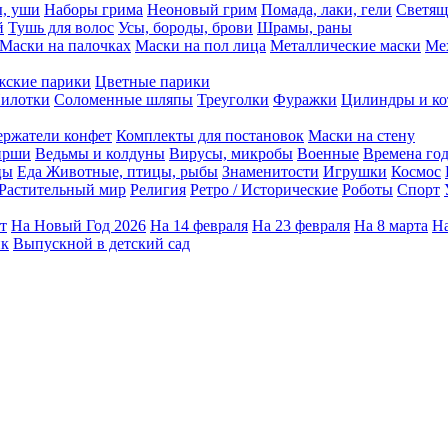
ы, уши
Наборы грима
Неоновый грим
Помада, лаки, гели
Светящ
й
Тушь для волос
Усы, бороды, брови
Шрамы, раны
Маски на палочках
Маски на пол лица
Металлические маски
Ме
ские парики
Цветные парики
илотки
Соломенные шляпы
Треуголки
Фуражки
Цилиндры и ко
ержатели конфет
Комплекты для постановок
Маски на стену
ирши
Ведьмы и колдуны
Вирусы, микробы
Военные
Времена го
цы
Еда
Животные, птицы, рыбы
Знаменитости
Игрушки
Космос
Растительный мир
Религия
Ретро / Исторические
Роботы
Спорт
т
На Новый Год 2026
На 14 февраля
На 23 февраля
На 8 марта
На
ик
Выпускной в детский сад