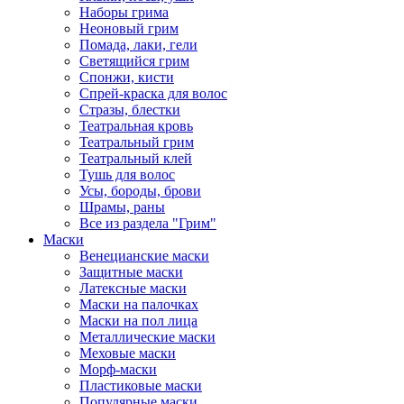
Наборы грима
Неоновый грим
Помада, лаки, гели
Светящийся грим
Спонжи, кисти
Спрей-краска для волос
Стразы, блестки
Театральная кровь
Театральный грим
Театральный клей
Тушь для волос
Усы, бороды, брови
Шрамы, раны
Все из раздела "Грим"
Маски
Венецианские маски
Защитные маски
Латексные маски
Маски на палочках
Маски на пол лица
Металлические маски
Меховые маски
Морф-маски
Пластиковые маски
Популярные маски