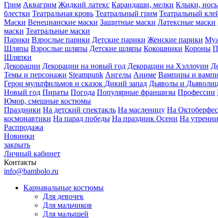
Грим
Аквагрим
Жидкий латекс
Карандаши, мелки
Клыки, нос
блестки
Театральная кровь
Театральный грим
Театральный кле
Маски
Венецианские маски
Защитные маски
Латексные маски
маски
Театральные маски
Парики
Взрослые парики
Детские парики
Женские парики
Муж
Шляпы
Взрослые шляпы
Детские шляпы
Кокошники
Короны
П
Шляпки
Декорации
Декорации на новый год
Декорации на Хэллоуин
Д
Темы и персонажи
Steampunk
Ангелы
Аниме
Вампиры и вамп
Герои мультфильмов и сказок
Дикий запад
Дьяволы и Дьяволи
Новый год
Пираты
Погода
Популярные франшизы
Профессии
Юмор, смешные костюмы
Праздники
На детский спектакль
На масленицу
На Октоберфес
космонавтики
На парад победы
На праздник Осени
На утренн
Распродажа
Новинки
закрыть
Личный кабинет
Контакты
info@bambolo.ru
Карнавальные костюмы
Для девочек
Для мальчиков
Для малышей