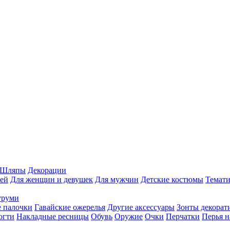
Шляпы
Декорации
ей
Для женщин и девушек
Для мужчин
Детские костюмы
Темати
уруми
 палочки
Гавайские ожерелья
Другие аксессуары
Зонты декорат
огти
Накладные ресницы
Обувь
Оружие
Очки
Перчатки
Перья н