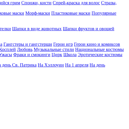
ийся грим
Спонжи, кисти
Спрей-краска для волос
Стразы,
ховые маски
Морф-маски
Пластиковые маски
Популярные
телки
Шапки в виде животных
Шапки фруктов и овощей
да
Гангстеры и гангстерши
Герои игр
Герои кино и комиксов
Косплей
Любовь
Музыкальные стили
Национальные костюмы
Ужасы
Фраки и смокинги
Цирк
Школа
Эротические костюмы
 день Св. Патрика
На Хэллоуин
На 1 апреля
На день