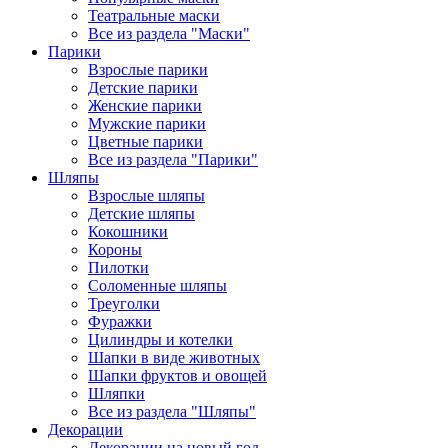
Театральные маски
Все из раздела "Маски"
Парики
Взрослые парики
Детские парики
Женские парики
Мужские парики
Цветные парики
Все из раздела "Парики"
Шляпы
Взрослые шляпы
Детские шляпы
Кокошники
Короны
Пилотки
Соломенные шляпы
Треуголки
Фуражки
Цилиндры и котелки
Шапки в виде животных
Шапки фруктов и овощей
Шляпки
Все из раздела "Шляпы"
Декорации
Декорации на новый год