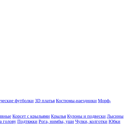
ческие футболки
3D платья
Костюмы-наездники
Морф-
ивные
Корсет с крыльями
Крылья
Кулоны и подвески
Лысины
а голову
Подтяжки
Рога, нимбы, уши
Чулки, колготки
Юбки