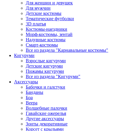
Для женщин и девушек
Для мужчин
Детские костюмы
Тематические футболки
3D платья
Костюмы-наездники
Морф-костюмы, зентай
Надувные костюмы
Смарт-костюмы
Все из раздела "Карнавальные костюмы"
Кигуруми
Взрослые кигуруми
Детские кигуруми
Пижамы кигуруми
Все из раздела "Кигуруми"
Аксессуары
Бабочки и галстуки
Банданы
Боа
Веера
Волшебные палочки
Гавайские ожерелья
Другие аксессуары
Зонты декоративные
Корсет с крыльями