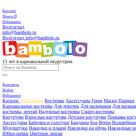
Каталог
0
Поиск
Избранное
Волгоград
info@bambolo.ru
Волгоград
info@bambolo.ru
15 лет в карнавальной индустрии
Контакты
Войти
Избранное
Каталог
Хэлллоуин
Костюмы
Аксессуары
Грим
Маски
Парики
Карнавальные костюмы
Для девочек
Для мальчиков
Для малыш
костюмы, зентай
Надувные костюмы
Смарт-костюмы
Кигуруми
Взрослые кигуруми
Детские кигуруми
Пижамы киг
Аксессуары
Бабочки и галстуки
Банданы
Боа
Веера
Волшебные
Мундштуки
Накидки и плащи
Накладки на обувь
Накладные н
Юбки-пачки
Цветные линзы