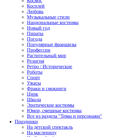
Космос
Косплей
Любовь
Музыкальные стили
Национальные костюмы
Новый год
Пираты
Погода
Популярные франшизы
Профессии
Растительный мир
Религия
Ретро / Исторические
Роботы
Спорт
Ужасы
Фраки и смокинги
Цирк
Школа
Эротические костюмы
Юмор, смешные костюмы
Все из раздела "Темы и персонажи"
Праздники
На детский спектакль
На масленицу