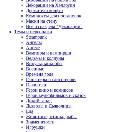
Декорации на Хэллоуин
Держатели конфет
Комплекты для постановок
Маски на стену
Все из раздела "Декорации"
Темы и персонажи
Steampunk
Ангелы
Аниме
Вампиры и вампирши
Ведьмы и колдуны
Вирусы, микробы
Военные
Времена года
Гангстеры и гангстерши
Герои игр
Герои кино и комиксов
Герои мультфильмов и сказок
Дикий запад
Дьяволы и Дьяволицы
Еда
Животные, птицы, рыбы
Знаменитости
Игрушки