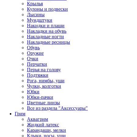
Крылья
Кулоны и подвески
Лысины
Мундштуки
Накидки и плащи
Накладки на обувь
Накладные ногти
Накладные ресницы
Обувь
Оружие
Очки
Перчатки
Перья на голову
Подтяжки
Рога, нимбы, уши
Чулки, колготки
Юбки
Юбки-пачки
Цветные линзы
Все из раздела "Аксессуары"
Грим
Аквагрим
Жидкий латекс
Карандаши, мелки
Клыки, носы, уши