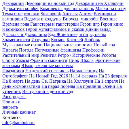
Декорации
Декорации на новый год
Декорации на Хэллоуин
Держатели конфет
Комплекты для постановок
Маски на стену
Темы и персонажи
Steampunk
Ангелы
Аниме
Вампиры и
вампирши
Ведьмы и колдуны
Вирусы, микробы
Военные
Времена года
Гангстеры и гангстерши
Герои игр
Герои кино
и комиксов
Герои мультфильмов и сказок
Дикий запад
Дьяволы и Дьяволицы
Еда
Животные, птицы, рыбы
Знаменитости
Игрушки
Космос
Косплей
Любовь
Музыкальные стили
Национальные костюмы
Новый год
Пираты
Погода
Популярные франшизы
Профессии
Растительный мир
Религия
Ретро / Исторические
Роботы
Спорт
Ужасы
Фраки и смокинги
Цирк
Школа
Эротические
костюмы
Юмор, смешные костюмы
Праздники
На детский спектакль
На масленицу
На
Октоберфест
На Новый Год 2026
На 14 февраля
На 23 февраля
На 8 марта
На день Св. Патрика
На Хэллоуин
На 1 апреля
На
день космонавтики
На парад победы
На праздник Осени
На
утренник
Выпускной в детский сад
Распродажа
Новинки
закрыть
Личный кабинет
Контакты
info@bambolo.ru