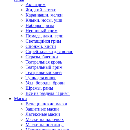
Аквагрим
Жидкий латекс
Карандаши, мелки
Клыки, носы, уши
Наборы грима
Неоновый грим
Помада, лаки, гели
Светящийся грим
Спонжи, кисти
Спрей-краска для волос
Стразы, блестки
Театральная кровь
Театральный грим
Театральный клей
Тушь для волос
Усы, бороды, брови
Шрамы, раны
Все из раздела "Грим"
Маски
Венецианские маски
Защитные маски
Латексные маски
Маски на палочках
Маски на пол лица
Металлические маски