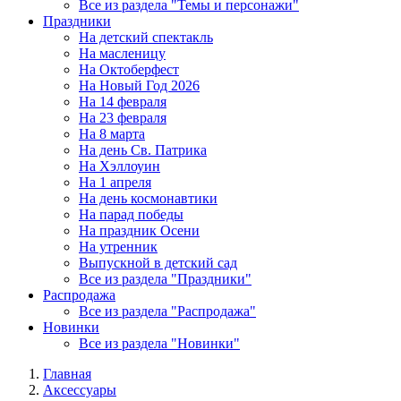
Все из раздела "Темы и персонажи"
Праздники
На детский спектакль
На масленицу
На Октоберфест
На Новый Год 2026
На 14 февраля
На 23 февраля
На 8 марта
На день Св. Патрика
На Хэллоуин
На 1 апреля
На день космонавтики
На парад победы
На праздник Осени
На утренник
Выпускной в детский сад
Все из раздела "Праздники"
Распродажа
Все из раздела "Распродажа"
Новинки
Все из раздела "Новинки"
Главная
Аксессуары