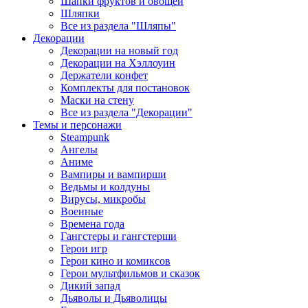
Шапки фруктов и овощей
Шляпки
Все из раздела "Шляпы"
Декорации
Декорации на новый год
Декорации на Хэллоуин
Держатели конфет
Комплекты для постановок
Маски на стену
Все из раздела "Декорации"
Темы и персонажи
Steampunk
Ангелы
Аниме
Вампиры и вампирши
Ведьмы и колдуны
Вирусы, микробы
Военные
Времена года
Гангстеры и гангстерши
Герои игр
Герои кино и комиксов
Герои мультфильмов и сказок
Дикий запад
Дьяволы и Дьяволицы