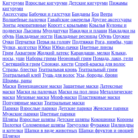
Кигуруми
Взрослые кигуруми
Детские кигуруми
Пижамы
кигуруми
Аксессуары
Бабочки и галстуки
Банданы
Боа
Веера
Волшебные палочки
Гавайские ожерелья
Другие аксессуары
Зонты декоративные
Корсет с крыльями
Крылья
Кулоны и
подвески
Лысины
Мундштуки
Накидки и плащи
Накладки на
обувь
Накладные ногти
Накладные ресницы
Обувь
Оружие
Очки
Перчатки
Перья на голову
Подтяжки
Рога, нимбы, уши
Чулки, колготки
Юбки
Юбки-пачки
Цветные линзы
Грим
Аквагрим
Жидкий латекс
Карандаши, мелки
Клыки,
носы, уши
Наборы грима
Неоновый грим
Помада, лаки, гели
Светящийся грим
Спонжи, кисти
Спрей-краска для волос
Стразы, блестки
Театральная кровь
Театральный грим
Театральный клей
Тушь для волос
Усы, бороды, брови
Шрамы, раны
Маски
Венецианские маски
Защитные маски
Латексные
маски
Маски на палочках
Маски на пол лица
Металлические
маски
Меховые маски
Морф-маски
Пластиковые маски
Популярные маски
Театральные маски
Парики
Взрослые парики
Детские парики
Женские парики
Мужские парики
Цветные парики
Шляпы
Взрослые шляпы
Детские шляпы
Кокошники
Короны
Пилотки
Соломенные шляпы
Треуголки
Фуражки
Цилиндры
и котелки
Шапки в виде животных
Шапки фруктов и овощей
Шляпки