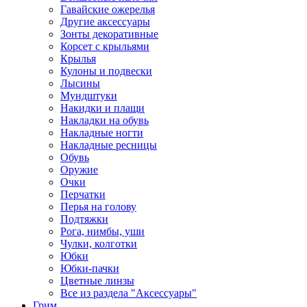
Гавайские ожерелья
Другие аксессуары
Зонты декоративные
Корсет с крыльями
Крылья
Кулоны и подвески
Лысины
Мундштуки
Накидки и плащи
Накладки на обувь
Накладные ногти
Накладные ресницы
Обувь
Оружие
Очки
Перчатки
Перья на голову
Подтяжки
Рога, нимбы, уши
Чулки, колготки
Юбки
Юбки-пачки
Цветные линзы
Все из раздела "Аксессуары"
Грим