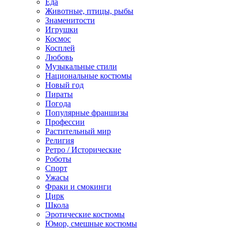
Еда
Животные, птицы, рыбы
Знаменитости
Игрушки
Космос
Косплей
Любовь
Музыкальные стили
Национальные костюмы
Новый год
Пираты
Погода
Популярные франшизы
Профессии
Растительный мир
Религия
Ретро / Исторические
Роботы
Спорт
Ужасы
Фраки и смокинги
Цирк
Школа
Эротические костюмы
Юмор, смешные костюмы