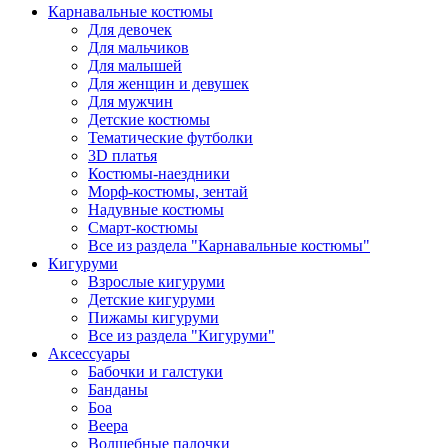
Карнавальные костюмы
Для девочек
Для мальчиков
Для малышей
Для женщин и девушек
Для мужчин
Детские костюмы
Тематические футболки
3D платья
Костюмы-наездники
Морф-костюмы, зентай
Надувные костюмы
Смарт-костюмы
Все из раздела "Карнавальные костюмы"
Кигуруми
Взрослые кигуруми
Детские кигуруми
Пижамы кигуруми
Все из раздела "Кигуруми"
Аксессуары
Бабочки и галстуки
Банданы
Боа
Веера
Волшебные палочки