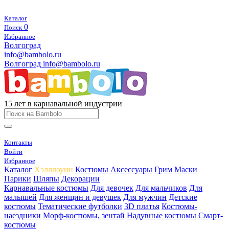
Каталог
0
Поиск
Избранное
Волгоград
info@bambolo.ru
Волгоград
info@bambolo.ru
15 лет в карнавальной индустрии
Контакты
Войти
Избранное
Каталог
Хэлллоуин
Костюмы
Аксессуары
Грим
Маски
Парики
Шляпы
Декорации
Карнавальные костюмы
Для девочек
Для мальчиков
Для
малышей
Для женщин и девушек
Для мужчин
Детские
костюмы
Тематические футболки
3D платья
Костюмы-
наездники
Морф-костюмы, зентай
Надувные костюмы
Смарт-
костюмы