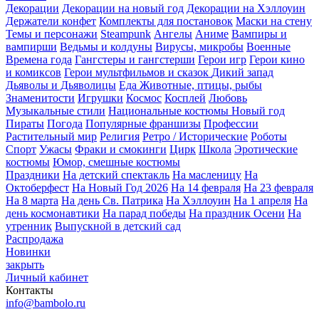
Декорации
Декорации на новый год
Декорации на Хэллоуин
Держатели конфет
Комплекты для постановок
Маски на стену
Темы и персонажи
Steampunk
Ангелы
Аниме
Вампиры и
вампирши
Ведьмы и колдуны
Вирусы, микробы
Военные
Времена года
Гангстеры и гангстерши
Герои игр
Герои кино
и комиксов
Герои мультфильмов и сказок
Дикий запад
Дьяволы и Дьяволицы
Еда
Животные, птицы, рыбы
Знаменитости
Игрушки
Космос
Косплей
Любовь
Музыкальные стили
Национальные костюмы
Новый год
Пираты
Погода
Популярные франшизы
Профессии
Растительный мир
Религия
Ретро / Исторические
Роботы
Спорт
Ужасы
Фраки и смокинги
Цирк
Школа
Эротические
костюмы
Юмор, смешные костюмы
Праздники
На детский спектакль
На масленицу
На
Октоберфест
На Новый Год 2026
На 14 февраля
На 23 февраля
На 8 марта
На день Св. Патрика
На Хэллоуин
На 1 апреля
На
день космонавтики
На парад победы
На праздник Осени
На
утренник
Выпускной в детский сад
Распродажа
Новинки
закрыть
Личный кабинет
Контакты
info@bambolo.ru