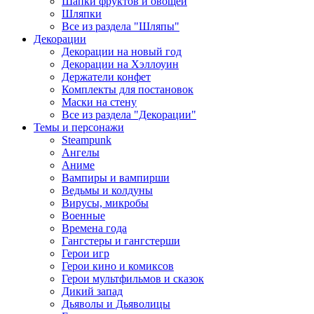
Шапки фруктов и овощей
Шляпки
Все из раздела "Шляпы"
Декорации
Декорации на новый год
Декорации на Хэллоуин
Держатели конфет
Комплекты для постановок
Маски на стену
Все из раздела "Декорации"
Темы и персонажи
Steampunk
Ангелы
Аниме
Вампиры и вампирши
Ведьмы и колдуны
Вирусы, микробы
Военные
Времена года
Гангстеры и гангстерши
Герои игр
Герои кино и комиксов
Герои мультфильмов и сказок
Дикий запад
Дьяволы и Дьяволицы