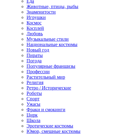
Еда
Животные, птицы, рыбы
Знаменитости
Игрушки
Космос
Косплей
Любовь
Музыкальные стили
Национальные костюмы
Новый год
Пираты
Погода
Популярные франшизы
Профессии
Растительный мир
Религия
Ретро / Исторические
Роботы
Спорт
Ужасы
Фраки и смокинги
Цирк
Школа
Эротические костюмы
Юмор, смешные костюмы