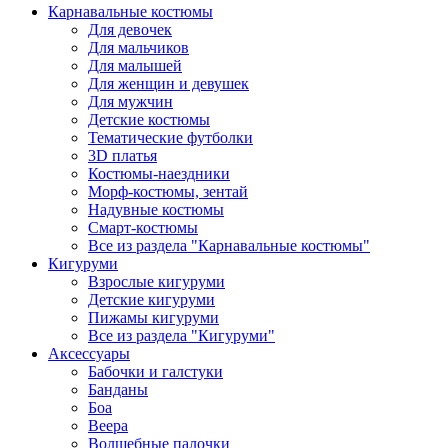
Карнавальные костюмы
Для девочек
Для мальчиков
Для малышей
Для женщин и девушек
Для мужчин
Детские костюмы
Тематические футболки
3D платья
Костюмы-наездники
Морф-костюмы, зентай
Надувные костюмы
Смарт-костюмы
Все из раздела "Карнавальные костюмы"
Кигуруми
Взрослые кигуруми
Детские кигуруми
Пижамы кигуруми
Все из раздела "Кигуруми"
Аксессуары
Бабочки и галстуки
Банданы
Боа
Веера
Волшебные палочки