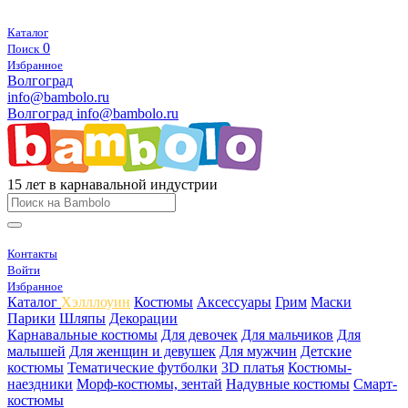
Каталог
0
Поиск
Избранное
Волгоград
info@bambolo.ru
Волгоград
info@bambolo.ru
15 лет в карнавальной индустрии
Контакты
Войти
Избранное
Каталог
Хэлллоуин
Костюмы
Аксессуары
Грим
Маски
Парики
Шляпы
Декорации
Карнавальные костюмы
Для девочек
Для мальчиков
Для
малышей
Для женщин и девушек
Для мужчин
Детские
костюмы
Тематические футболки
3D платья
Костюмы-
наездники
Морф-костюмы, зентай
Надувные костюмы
Смарт-
костюмы