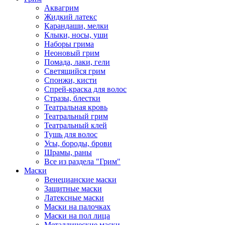
Аквагрим
Жидкий латекс
Карандаши, мелки
Клыки, носы, уши
Наборы грима
Неоновый грим
Помада, лаки, гели
Светящийся грим
Спонжи, кисти
Спрей-краска для волос
Стразы, блестки
Театральная кровь
Театральный грим
Театральный клей
Тушь для волос
Усы, бороды, брови
Шрамы, раны
Все из раздела "Грим"
Маски
Венецианские маски
Защитные маски
Латексные маски
Маски на палочках
Маски на пол лица
Металлические маски