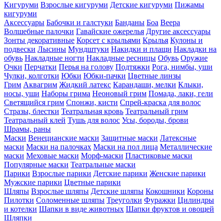
Кигуруми
Взрослые кигуруми
Детские кигуруми
Пижамы
кигуруми
Аксессуары
Бабочки и галстуки
Банданы
Боа
Веера
Волшебные палочки
Гавайские ожерелья
Другие аксессуары
Зонты декоративные
Корсет с крыльями
Крылья
Кулоны и
подвески
Лысины
Мундштуки
Накидки и плащи
Накладки на
обувь
Накладные ногти
Накладные ресницы
Обувь
Оружие
Очки
Перчатки
Перья на голову
Подтяжки
Рога, нимбы, уши
Чулки, колготки
Юбки
Юбки-пачки
Цветные линзы
Грим
Аквагрим
Жидкий латекс
Карандаши, мелки
Клыки,
носы, уши
Наборы грима
Неоновый грим
Помада, лаки, гели
Светящийся грим
Спонжи, кисти
Спрей-краска для волос
Стразы, блестки
Театральная кровь
Театральный грим
Театральный клей
Тушь для волос
Усы, бороды, брови
Шрамы, раны
Маски
Венецианские маски
Защитные маски
Латексные
маски
Маски на палочках
Маски на пол лица
Металлические
маски
Меховые маски
Морф-маски
Пластиковые маски
Популярные маски
Театральные маски
Парики
Взрослые парики
Детские парики
Женские парики
Мужские парики
Цветные парики
Шляпы
Взрослые шляпы
Детские шляпы
Кокошники
Короны
Пилотки
Соломенные шляпы
Треуголки
Фуражки
Цилиндры
и котелки
Шапки в виде животных
Шапки фруктов и овощей
Шляпки