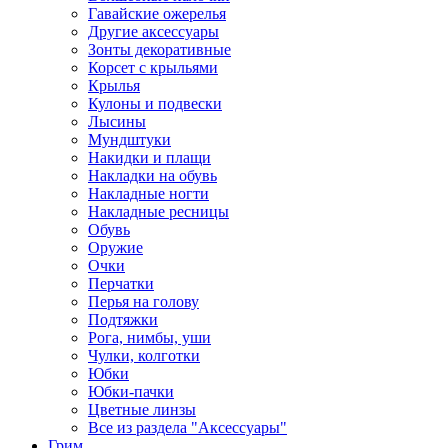
Гавайские ожерелья
Другие аксессуары
Зонты декоративные
Корсет с крыльями
Крылья
Кулоны и подвески
Лысины
Мундштуки
Накидки и плащи
Накладки на обувь
Накладные ногти
Накладные ресницы
Обувь
Оружие
Очки
Перчатки
Перья на голову
Подтяжки
Рога, нимбы, уши
Чулки, колготки
Юбки
Юбки-пачки
Цветные линзы
Все из раздела "Аксессуары"
Грим