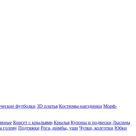
ческие футболки
3D платья
Костюмы-наездники
Морф-
ивные
Корсет с крыльями
Крылья
Кулоны и подвески
Лысины
а голову
Подтяжки
Рога, нимбы, уши
Чулки, колготки
Юбки