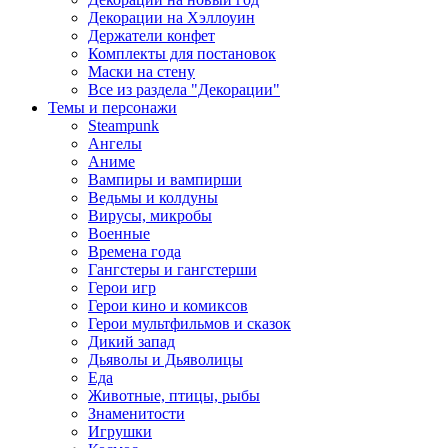
Декорации на Хэллоуин
Держатели конфет
Комплекты для постановок
Маски на стену
Все из раздела "Декорации"
Темы и персонажи
Steampunk
Ангелы
Аниме
Вампиры и вампирши
Ведьмы и колдуны
Вирусы, микробы
Военные
Времена года
Гангстеры и гангстерши
Герои игр
Герои кино и комиксов
Герои мультфильмов и сказок
Дикий запад
Дьяволы и Дьяволицы
Еда
Животные, птицы, рыбы
Знаменитости
Игрушки