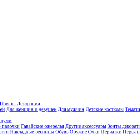
Шляпы
Декорации
ей
Для женщин и девушек
Для мужчин
Детские костюмы
Темати
уруми
 палочки
Гавайские ожерелья
Другие аксессуары
Зонты декорат
огти
Накладные ресницы
Обувь
Оружие
Очки
Перчатки
Перья н