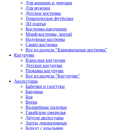
Для женщин и девушек
Для мужчин
Детские костюмы
Тематические футболки
3D платья
Костюмы-наездники
Морф-костюмы, зентай
Надувные костюмы
Смарт-костюмы
Все из раздела "Карнавальные костюмы"
Кигуруми
Взрослые кигуруми
Детские кигуруми
Пижамы кигуруми
Все из раздела "Кигуруми"
Аксессуары
Бабочки и галстуки
Банданы
Боа
Веера
Волшебные палочки
Гавайские ожерелья
Другие аксессуары
Зонты декоративные
Корсет с крыльями