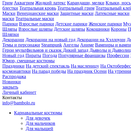
Грим
Аквагрим
Жидкий латекс
Карандаши, мелки
Клыки, нос
блестки
Театральная кровь
Театральный грим
Театральный кле
Маски
Венецианские маски
Защитные маски
Латексные маски
маски
Театральные маски
Парики
Взрослые парики
Детские парики
Женские парики
Муж
Шляпы
Взрослые шляпы
Детские шляпы
Кокошники
Короны
П
Шляпки
Декорации
Декорации на новый год
Декорации на Хэллоуин
Д
Темы и персонажи
Steampunk
Ангелы
Аниме
Вампиры и вамп
Герои мультфильмов и сказок
Дикий запад
Дьяволы и Дьяволи
Новый год
Пираты
Погода
Популярные франшизы
Профессии
Юмор, смешные костюмы
Праздники
На детский спектакль
На масленицу
На Октоберфес
космонавтики
На парад победы
На праздник Осени
На утренн
Распродажа
Новинки
закрыть
Личный кабинет
Контакты
info@bambolo.ru
Карнавальные костюмы
Для девочек
Для мальчиков
Для малышей