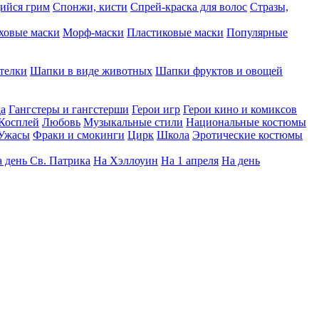
ийся грим
Спонжи, кисти
Спрей-краска для волос
Стразы,
ховые маски
Морф-маски
Пластиковые маски
Популярные
телки
Шапки в виде животных
Шапки фруктов и овощей
да
Гангстеры и гангстерши
Герои игр
Герои кино и комиксов
Косплей
Любовь
Музыкальные стили
Национальные костюмы
Ужасы
Фраки и смокинги
Цирк
Школа
Эротические костюмы
 день Св. Патрика
На Хэллоуин
На 1 апреля
На день