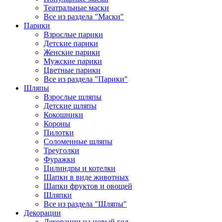
Театральные маски
Все из раздела "Маски"
Парики
Взрослые парики
Детские парики
Женские парики
Мужские парики
Цветные парики
Все из раздела "Парики"
Шляпы
Взрослые шляпы
Детские шляпы
Кокошники
Короны
Пилотки
Соломенные шляпы
Треуголки
Фуражки
Цилиндры и котелки
Шапки в виде животных
Шапки фруктов и овощей
Шляпки
Все из раздела "Шляпы"
Декорации
Декорации на новый год