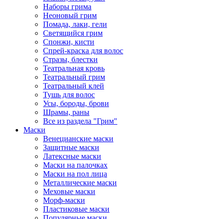
Наборы грима
Неоновый грим
Помада, лаки, гели
Светящийся грим
Спонжи, кисти
Спрей-краска для волос
Стразы, блестки
Театральная кровь
Театральный грим
Театральный клей
Тушь для волос
Усы, бороды, брови
Шрамы, раны
Все из раздела "Грим"
Маски
Венецианские маски
Защитные маски
Латексные маски
Маски на палочках
Маски на пол лица
Металлические маски
Меховые маски
Морф-маски
Пластиковые маски
Популярные маски