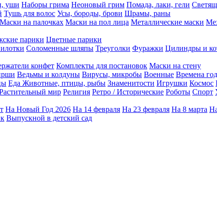
ы, уши
Наборы грима
Неоновый грим
Помада, лаки, гели
Светящ
й
Тушь для волос
Усы, бороды, брови
Шрамы, раны
Маски на палочках
Маски на пол лица
Металлические маски
Ме
ские парики
Цветные парики
илотки
Соломенные шляпы
Треуголки
Фуражки
Цилиндры и ко
ержатели конфет
Комплекты для постановок
Маски на стену
ирши
Ведьмы и колдуны
Вирусы, микробы
Военные
Времена го
цы
Еда
Животные, птицы, рыбы
Знаменитости
Игрушки
Космос
Растительный мир
Религия
Ретро / Исторические
Роботы
Спорт
т
На Новый Год 2026
На 14 февраля
На 23 февраля
На 8 марта
На
ик
Выпускной в детский сад