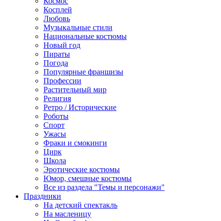
Космос
Косплей
Любовь
Музыкальные стили
Национальные костюмы
Новый год
Пираты
Погода
Популярные франшизы
Профессии
Растительный мир
Религия
Ретро / Исторические
Роботы
Спорт
Ужасы
Фраки и смокинги
Цирк
Школа
Эротические костюмы
Юмор, смешные костюмы
Все из раздела "Темы и персонажи"
Праздники
На детский спектакль
На масленицу