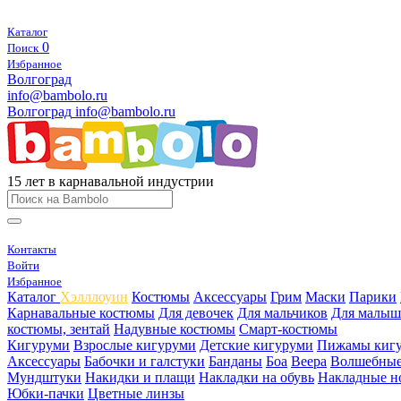
Каталог
0
Поиск
Избранное
Волгоград
info@bambolo.ru
Волгоград
info@bambolo.ru
15 лет в карнавальной индустрии
Контакты
Войти
Избранное
Каталог
Хэлллоуин
Костюмы
Аксессуары
Грим
Маски
Парики
Карнавальные костюмы
Для девочек
Для мальчиков
Для малыш
костюмы, зентай
Надувные костюмы
Смарт-костюмы
Кигуруми
Взрослые кигуруми
Детские кигуруми
Пижамы киг
Аксессуары
Бабочки и галстуки
Банданы
Боа
Веера
Волшебные
Мундштуки
Накидки и плащи
Накладки на обувь
Накладные н
Юбки-пачки
Цветные линзы