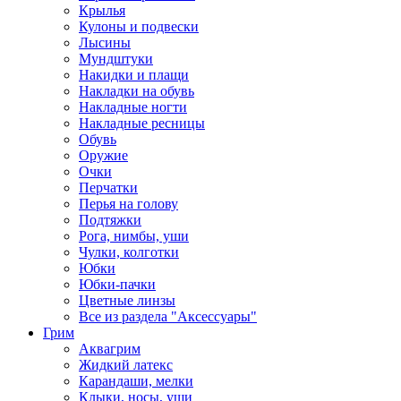
Крылья
Кулоны и подвески
Лысины
Мундштуки
Накидки и плащи
Накладки на обувь
Накладные ногти
Накладные ресницы
Обувь
Оружие
Очки
Перчатки
Перья на голову
Подтяжки
Рога, нимбы, уши
Чулки, колготки
Юбки
Юбки-пачки
Цветные линзы
Все из раздела "Аксессуары"
Грим
Аквагрим
Жидкий латекс
Карандаши, мелки
Клыки, носы, уши