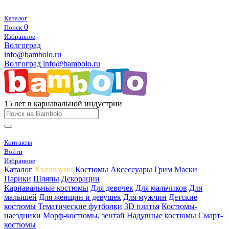
Каталог
0
Поиск
Избранное
Волгоград
info@bambolo.ru
Волгоград
info@bambolo.ru
15 лет в карнавальной индустрии
Контакты
Войти
Избранное
Каталог
Хэлллоуин
Костюмы
Аксессуары
Грим
Маски
Парики
Шляпы
Декорации
Карнавальные костюмы
Для девочек
Для мальчиков
Для
малышей
Для женщин и девушек
Для мужчин
Детские
костюмы
Тематические футболки
3D платья
Костюмы-
наездники
Морф-костюмы, зентай
Надувные костюмы
Смарт-
костюмы