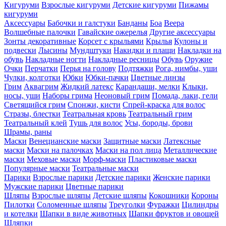
Кигуруми
Взрослые кигуруми
Детские кигуруми
Пижамы
кигуруми
Аксессуары
Бабочки и галстуки
Банданы
Боа
Веера
Волшебные палочки
Гавайские ожерелья
Другие аксессуары
Зонты декоративные
Корсет с крыльями
Крылья
Кулоны и
подвески
Лысины
Мундштуки
Накидки и плащи
Накладки на
обувь
Накладные ногти
Накладные ресницы
Обувь
Оружие
Очки
Перчатки
Перья на голову
Подтяжки
Рога, нимбы, уши
Чулки, колготки
Юбки
Юбки-пачки
Цветные линзы
Грим
Аквагрим
Жидкий латекс
Карандаши, мелки
Клыки,
носы, уши
Наборы грима
Неоновый грим
Помада, лаки, гели
Светящийся грим
Спонжи, кисти
Спрей-краска для волос
Стразы, блестки
Театральная кровь
Театральный грим
Театральный клей
Тушь для волос
Усы, бороды, брови
Шрамы, раны
Маски
Венецианские маски
Защитные маски
Латексные
маски
Маски на палочках
Маски на пол лица
Металлические
маски
Меховые маски
Морф-маски
Пластиковые маски
Популярные маски
Театральные маски
Парики
Взрослые парики
Детские парики
Женские парики
Мужские парики
Цветные парики
Шляпы
Взрослые шляпы
Детские шляпы
Кокошники
Короны
Пилотки
Соломенные шляпы
Треуголки
Фуражки
Цилиндры
и котелки
Шапки в виде животных
Шапки фруктов и овощей
Шляпки