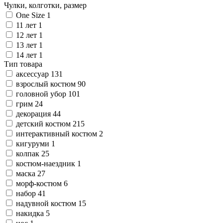
Чулки, колготки, размер
One Size
1
11 лет
1
12 лет
1
13 лет
1
14 лет
1
Тип товара
аксессуар
131
взрослый костюм
90
головной убор
101
грим
24
декорация
44
детский костюм
215
интерактивный костюм
2
кигуруми
1
колпак
25
костюм-наездник
1
маска
27
морф-костюм
6
набор
41
надувной костюм
15
накидка
5