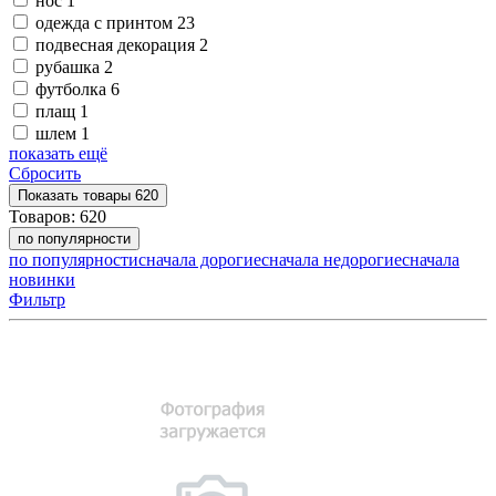
нос
1
одежда с принтом
23
подвесная декорация
2
рубашка
2
футболка
6
плащ
1
шлем
1
показать ещё
Сбросить
Показать
товары
620
Товаров:
620
по популярности
по популярности
сначала дорогие
сначала недорогие
сначала
новинки
Фильтр