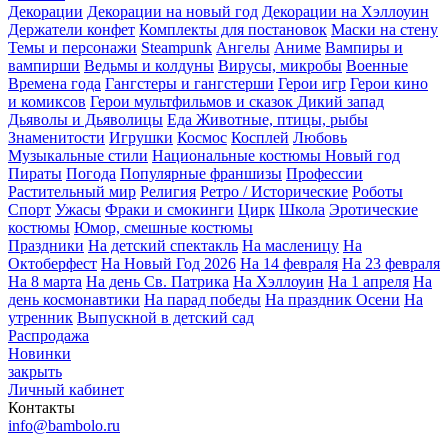
Декорации
Декорации на новый год
Декорации на Хэллоуин
Держатели конфет
Комплекты для постановок
Маски на стену
Темы и персонажи
Steampunk
Ангелы
Аниме
Вампиры и
вампирши
Ведьмы и колдуны
Вирусы, микробы
Военные
Времена года
Гангстеры и гангстерши
Герои игр
Герои кино
и комиксов
Герои мультфильмов и сказок
Дикий запад
Дьяволы и Дьяволицы
Еда
Животные, птицы, рыбы
Знаменитости
Игрушки
Космос
Косплей
Любовь
Музыкальные стили
Национальные костюмы
Новый год
Пираты
Погода
Популярные франшизы
Профессии
Растительный мир
Религия
Ретро / Исторические
Роботы
Спорт
Ужасы
Фраки и смокинги
Цирк
Школа
Эротические
костюмы
Юмор, смешные костюмы
Праздники
На детский спектакль
На масленицу
На
Октоберфест
На Новый Год 2026
На 14 февраля
На 23 февраля
На 8 марта
На день Св. Патрика
На Хэллоуин
На 1 апреля
На
день космонавтики
На парад победы
На праздник Осени
На
утренник
Выпускной в детский сад
Распродажа
Новинки
закрыть
Личный кабинет
Контакты
info@bambolo.ru