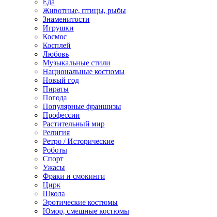
Еда
Животные, птицы, рыбы
Знаменитости
Игрушки
Космос
Косплей
Любовь
Музыкальные стили
Национальные костюмы
Новый год
Пираты
Погода
Популярные франшизы
Профессии
Растительный мир
Религия
Ретро / Исторические
Роботы
Спорт
Ужасы
Фраки и смокинги
Цирк
Школа
Эротические костюмы
Юмор, смешные костюмы