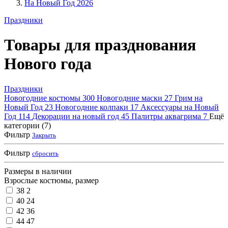
На Новый Год 2026
Праздники
Товары для празднования
Нового года
Праздники
Новогодние костюмы
300
Новогодние маски
27
Грим на
Новый Год
23
Новогодние колпаки
17
Аксессуары на Новый
Год
114
Декорации на новый год
45
Палитры аквагрима
7
Ещё
категории (7)
Фильтр
Закрыть
Фильтр
сбросить
Размеры в наличии
Взрослые костюмы, размер
38
2
40
24
42
36
44
47