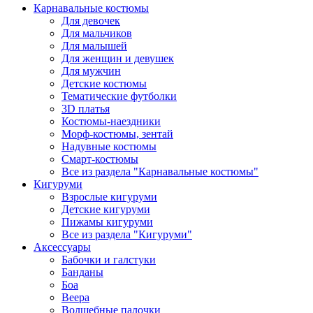
Карнавальные костюмы
Для девочек
Для мальчиков
Для малышей
Для женщин и девушек
Для мужчин
Детские костюмы
Тематические футболки
3D платья
Костюмы-наездники
Морф-костюмы, зентай
Надувные костюмы
Смарт-костюмы
Все из раздела "Карнавальные костюмы"
Кигуруми
Взрослые кигуруми
Детские кигуруми
Пижамы кигуруми
Все из раздела "Кигуруми"
Аксессуары
Бабочки и галстуки
Банданы
Боа
Веера
Волшебные палочки