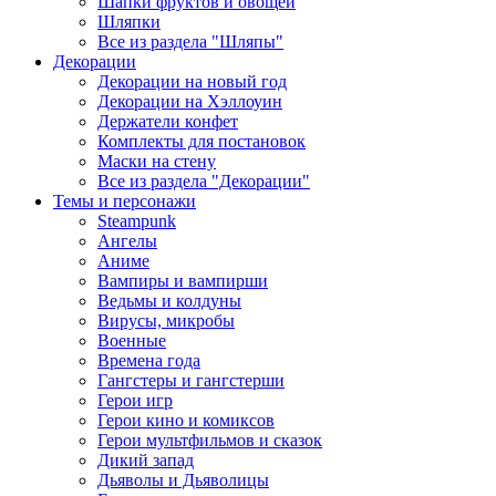
Шапки фруктов и овощей
Шляпки
Все из раздела "Шляпы"
Декорации
Декорации на новый год
Декорации на Хэллоуин
Держатели конфет
Комплекты для постановок
Маски на стену
Все из раздела "Декорации"
Темы и персонажи
Steampunk
Ангелы
Аниме
Вампиры и вампирши
Ведьмы и колдуны
Вирусы, микробы
Военные
Времена года
Гангстеры и гангстерши
Герои игр
Герои кино и комиксов
Герои мультфильмов и сказок
Дикий запад
Дьяволы и Дьяволицы