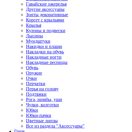
Гавайские ожерелья
Другие аксессуары
Зонты декоративные
Корсет с крыльями
Крылья
Кулоны и подвески
Лысины
Мундштуки
Накидки и плащи
Накладки на обувь
Накладные ногти
Накладные ресницы
Обувь
Оружие
Очки
Перчатки
Перья на голову
Подтяжки
Рога, нимбы, уши
Чулки, колготки
Юбки
Юбки-пачки
Цветные линзы
Все из раздела "Аксессуары"
Грим