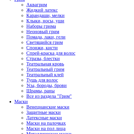
Аквагрим
Жидкий латекс
Карандаши, мелки
Клыки, носы, уши
Наборы грима
Неоновый грим
Помада, лаки, гели
Светящийся грим
Спонжи, кисти
Спрей-краска для волос
Стразы, блестки
Театральная кровь
Театральный грим
Театральный клей
Тушь для волос
Усы, бороды, брови
Шрамы, раны
Все из раздела "Грим"
Маски
Венецианские маски
Защитные маски
Латексные маски
Маски на палочках
Маски на пол лица
Металлические маски