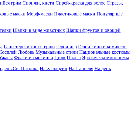
ийся грим
Спонжи, кисти
Спрей-краска для волос
Стразы,
ховые маски
Морф-маски
Пластиковые маски
Популярные
телки
Шапки в виде животных
Шапки фруктов и овощей
да
Гангстеры и гангстерши
Герои игр
Герои кино и комиксов
Косплей
Любовь
Музыкальные стили
Национальные костюмы
Ужасы
Фраки и смокинги
Цирк
Школа
Эротические костюмы
 день Св. Патрика
На Хэллоуин
На 1 апреля
На день