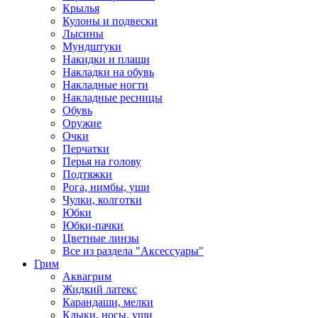
Крылья
Кулоны и подвески
Лысины
Мундштуки
Накидки и плащи
Накладки на обувь
Накладные ногти
Накладные ресницы
Обувь
Оружие
Очки
Перчатки
Перья на голову
Подтяжки
Рога, нимбы, уши
Чулки, колготки
Юбки
Юбки-пачки
Цветные линзы
Все из раздела "Аксессуары"
Грим
Аквагрим
Жидкий латекс
Карандаши, мелки
Клыки, носы, уши