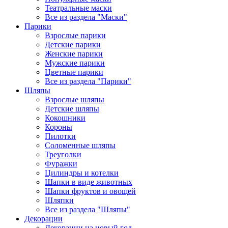
Театральные маски
Все из раздела "Маски"
Парики
Взрослые парики
Детские парики
Женские парики
Мужские парики
Цветные парики
Все из раздела "Парики"
Шляпы
Взрослые шляпы
Детские шляпы
Кокошники
Короны
Пилотки
Соломенные шляпы
Треуголки
Фуражки
Цилиндры и котелки
Шапки в виде животных
Шапки фруктов и овощей
Шляпки
Все из раздела "Шляпы"
Декорации
Декорации на новый год