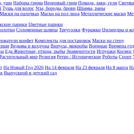
ы, уши
Наборы грима
Неоновый грим
Помада, лаки, гели
Светящ
й
Тушь для волос
Усы, бороды, брови
Шрамы, раны
Маски на палочках
Маски на пол лица
Металлические маски
Ме
ские парики
Цветные парики
илотки
Соломенные шляпы
Треуголки
Фуражки
Цилиндры и ко
ержатели конфет
Комплекты для постановок
Маски на стену
ирши
Ведьмы и колдуны
Вирусы, микробы
Военные
Времена го
цы
Еда
Животные, птицы, рыбы
Знаменитости
Игрушки
Космос
Растительный мир
Религия
Ретро / Исторические
Роботы
Спорт
т
На Новый Год 2026
На 14 февраля
На 23 февраля
На 8 марта
На
ик
Выпускной в детский сад