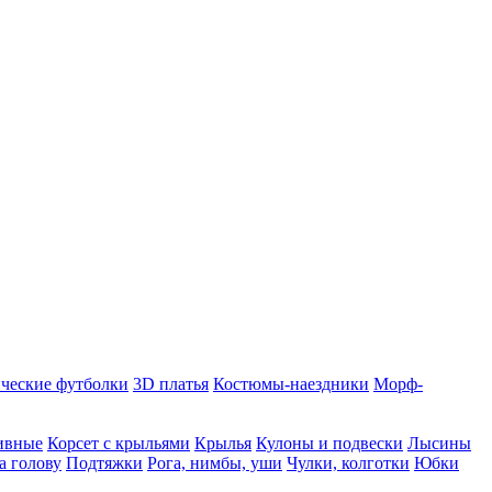
ческие футболки
3D платья
Костюмы-наездники
Морф-
ивные
Корсет с крыльями
Крылья
Кулоны и подвески
Лысины
а голову
Подтяжки
Рога, нимбы, уши
Чулки, колготки
Юбки