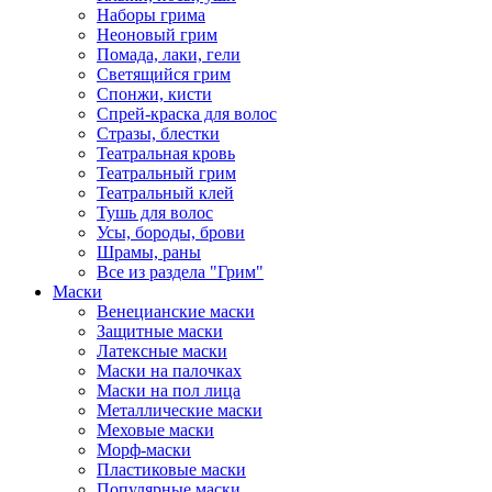
Наборы грима
Неоновый грим
Помада, лаки, гели
Светящийся грим
Спонжи, кисти
Спрей-краска для волос
Стразы, блестки
Театральная кровь
Театральный грим
Театральный клей
Тушь для волос
Усы, бороды, брови
Шрамы, раны
Все из раздела "Грим"
Маски
Венецианские маски
Защитные маски
Латексные маски
Маски на палочках
Маски на пол лица
Металлические маски
Меховые маски
Морф-маски
Пластиковые маски
Популярные маски