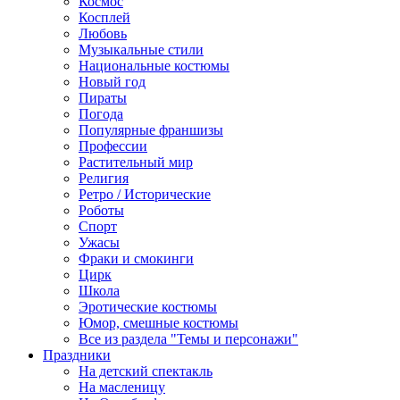
Космос
Косплей
Любовь
Музыкальные стили
Национальные костюмы
Новый год
Пираты
Погода
Популярные франшизы
Профессии
Растительный мир
Религия
Ретро / Исторические
Роботы
Спорт
Ужасы
Фраки и смокинги
Цирк
Школа
Эротические костюмы
Юмор, смешные костюмы
Все из раздела "Темы и персонажи"
Праздники
На детский спектакль
На масленицу