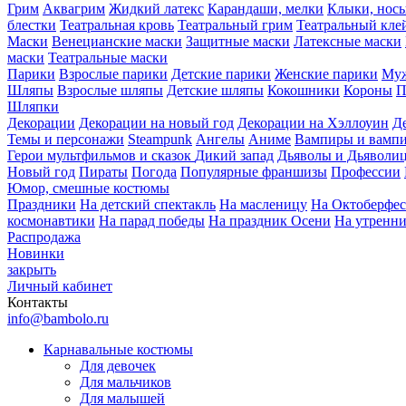
Грим
Аквагрим
Жидкий латекс
Карандаши, мелки
Клыки, нос
блестки
Театральная кровь
Театральный грим
Театральный кле
Маски
Венецианские маски
Защитные маски
Латексные маски
маски
Театральные маски
Парики
Взрослые парики
Детские парики
Женские парики
Муж
Шляпы
Взрослые шляпы
Детские шляпы
Кокошники
Короны
П
Шляпки
Декорации
Декорации на новый год
Декорации на Хэллоуин
Д
Темы и персонажи
Steampunk
Ангелы
Аниме
Вампиры и вамп
Герои мультфильмов и сказок
Дикий запад
Дьяволы и Дьяволи
Новый год
Пираты
Погода
Популярные франшизы
Профессии
Юмор, смешные костюмы
Праздники
На детский спектакль
На масленицу
На Октоберфес
космонавтики
На парад победы
На праздник Осени
На утренн
Распродажа
Новинки
закрыть
Личный кабинет
Контакты
info@bambolo.ru
Карнавальные костюмы
Для девочек
Для мальчиков
Для малышей