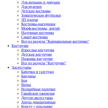
Для женщин и девушек
Для мужчин
Детские костюмы
Тематические футболки
3D платья
Костюмы-наездники
Морф-костюмы, зентай
Надувные костюмы
Смарт-костюмы
Все из раздела "Карнавальные костюмы"
Кигуруми
Взрослые кигуруми
Детские кигуруми
Пижамы кигуруми
Все из раздела "Кигуруми"
Аксессуары
Бабочки и галстуки
Банданы
Боа
Веера
Волшебные палочки
Гавайские ожерелья
Другие аксессуары
Зонты декоративные
Корсет с крыльями