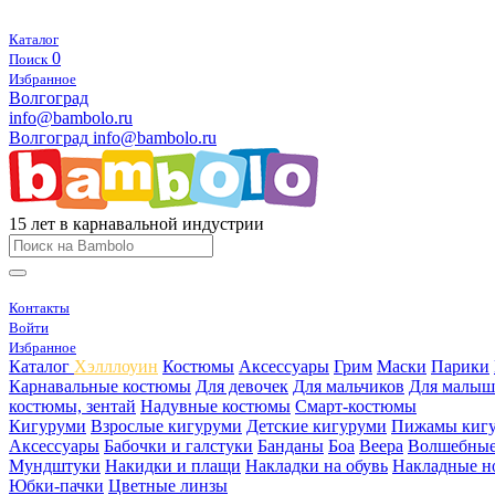
Каталог
0
Поиск
Избранное
Волгоград
info@bambolo.ru
Волгоград
info@bambolo.ru
15 лет в карнавальной индустрии
Контакты
Войти
Избранное
Каталог
Хэлллоуин
Костюмы
Аксессуары
Грим
Маски
Парики
Карнавальные костюмы
Для девочек
Для мальчиков
Для малыш
костюмы, зентай
Надувные костюмы
Смарт-костюмы
Кигуруми
Взрослые кигуруми
Детские кигуруми
Пижамы киг
Аксессуары
Бабочки и галстуки
Банданы
Боа
Веера
Волшебные
Мундштуки
Накидки и плащи
Накладки на обувь
Накладные н
Юбки-пачки
Цветные линзы