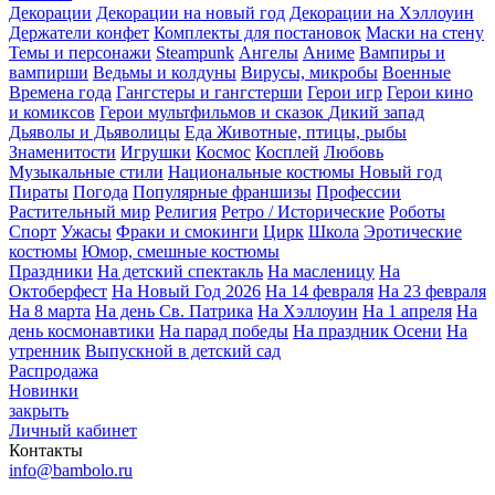
Декорации
Декорации на новый год
Декорации на Хэллоуин
Держатели конфет
Комплекты для постановок
Маски на стену
Темы и персонажи
Steampunk
Ангелы
Аниме
Вампиры и
вампирши
Ведьмы и колдуны
Вирусы, микробы
Военные
Времена года
Гангстеры и гангстерши
Герои игр
Герои кино
и комиксов
Герои мультфильмов и сказок
Дикий запад
Дьяволы и Дьяволицы
Еда
Животные, птицы, рыбы
Знаменитости
Игрушки
Космос
Косплей
Любовь
Музыкальные стили
Национальные костюмы
Новый год
Пираты
Погода
Популярные франшизы
Профессии
Растительный мир
Религия
Ретро / Исторические
Роботы
Спорт
Ужасы
Фраки и смокинги
Цирк
Школа
Эротические
костюмы
Юмор, смешные костюмы
Праздники
На детский спектакль
На масленицу
На
Октоберфест
На Новый Год 2026
На 14 февраля
На 23 февраля
На 8 марта
На день Св. Патрика
На Хэллоуин
На 1 апреля
На
день космонавтики
На парад победы
На праздник Осени
На
утренник
Выпускной в детский сад
Распродажа
Новинки
закрыть
Личный кабинет
Контакты
info@bambolo.ru