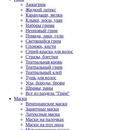
Аквагрим
Жидкий латекс
Карандаши, мелки
Клыки, носы, уши
Наборы грима
Неоновый грим
Помада, лаки, гели
Светящийся грим
Спонжи, кисти
Спрей-краска для волос
Стразы, блестки
Театральная кровь
Театральный грим
Театральный клей
Тушь для волос
Усы, бороды, брови
Шрамы, раны
Все из раздела "Грим"
Маски
Венецианские маски
Защитные маски
Латексные маски
Маски на палочках
Маски на пол лица
Металлические маски