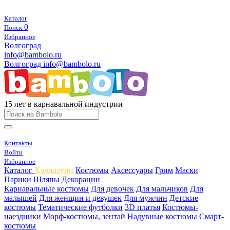
Каталог
0
Поиск
Избранное
Волгоград
info@bambolo.ru
Волгоград
info@bambolo.ru
15 лет в карнавальной индустрии
Контакты
Войти
Избранное
Каталог
Хэлллоуин
Костюмы
Аксессуары
Грим
Маски
Парики
Шляпы
Декорации
Карнавальные костюмы
Для девочек
Для мальчиков
Для
малышей
Для женщин и девушек
Для мужчин
Детские
костюмы
Тематические футболки
3D платья
Костюмы-
наездники
Морф-костюмы, зентай
Надувные костюмы
Смарт-
костюмы