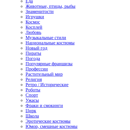
Еда
Животные, птицы, рыбы
Знаменитости
Игрушки
Космос
Косплей
Любовь
Музыкальные стили
Национальные костюмы
Новый год
Пираты
Погода
Популярные франшизы
Профессии
Растительный мир
Религия
Ретро / Исторические
Роботы
Спорт
Ужасы
Фраки и смокинги
Цирк
Школа
Эротические костюмы
Юмор, смешные костюмы