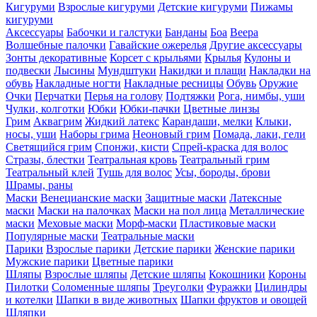
Кигуруми
Взрослые кигуруми
Детские кигуруми
Пижамы
кигуруми
Аксессуары
Бабочки и галстуки
Банданы
Боа
Веера
Волшебные палочки
Гавайские ожерелья
Другие аксессуары
Зонты декоративные
Корсет с крыльями
Крылья
Кулоны и
подвески
Лысины
Мундштуки
Накидки и плащи
Накладки на
обувь
Накладные ногти
Накладные ресницы
Обувь
Оружие
Очки
Перчатки
Перья на голову
Подтяжки
Рога, нимбы, уши
Чулки, колготки
Юбки
Юбки-пачки
Цветные линзы
Грим
Аквагрим
Жидкий латекс
Карандаши, мелки
Клыки,
носы, уши
Наборы грима
Неоновый грим
Помада, лаки, гели
Светящийся грим
Спонжи, кисти
Спрей-краска для волос
Стразы, блестки
Театральная кровь
Театральный грим
Театральный клей
Тушь для волос
Усы, бороды, брови
Шрамы, раны
Маски
Венецианские маски
Защитные маски
Латексные
маски
Маски на палочках
Маски на пол лица
Металлические
маски
Меховые маски
Морф-маски
Пластиковые маски
Популярные маски
Театральные маски
Парики
Взрослые парики
Детские парики
Женские парики
Мужские парики
Цветные парики
Шляпы
Взрослые шляпы
Детские шляпы
Кокошники
Короны
Пилотки
Соломенные шляпы
Треуголки
Фуражки
Цилиндры
и котелки
Шапки в виде животных
Шапки фруктов и овощей
Шляпки