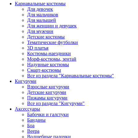
Карнавальные костюмы
Для девочек
Для мальчиков
Для малышей
Для женщин и девушек
Для мужчин
Детские костюмы
Тематические футболки
3D платья
Костюмы-наездники
Морф-костюмы, зентай
Надувные костюмы
Смарт-костюмы
Все из раздела "Карнавальные костюмы"
Кигуруми
Взрослые кигуруми
Детские кигуруми
Пижамы кигуруми
Все из раздела "Кигуруми"
Аксессуары
Бабочки и галстуки
Банданы
Боа
Веера
Волшебные палочки