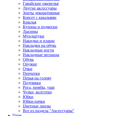
Гавайские ожерелья
Другие аксессуары
Зонты декоративные
Корсет с крыльями
Крылья
Кулоны и подвески
Лысины
Мундштуки
Накидки и плащи
Накладки на обувь
Накладные ногти
Накладные ресницы
Обувь
Оружие
Очки
Перчатки
Перья на голову
Подтяжки
Рога, нимбы, уши
Чулки, колготки
Юбки
Юбки-пачки
Цветные линзы
Все из раздела "Аксессуары"
Грим