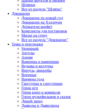
Шапки фруктов и овощей
Шляпки
Все из раздела "Шляпы"
Декорации
Декорации на новый год
Декорации на Хэллоуин
Держатели конфет
Комплекты для постановок
Маски на стену
Все из раздела "Декорации"
Темы и персонажи
Steampunk
Ангелы
Аниме
Вампиры и вампирши
Ведьмы и колдуны
Вирусы, микробы
Военные
Времена года
Гангстеры и гангстерши
Герои игр
Герои кино и комиксов
Герои мультфильмов и сказок
Дикий запад
Дьяволы и Дьяволицы