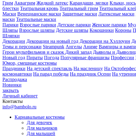
Грим
Аквагрим
Жидкий латекс
Карандаши, мелки
Клыки, нос
блестки
Театральная кровь
Театральный грим
Театральный кле
Маски
Венецианские маски
Защитные маски
Латексные маски
маски
Театральные маски
Парики
Взрослые парики
Детские парики
Женские парики
Муж
Шляпы
Взрослые шляпы
Детские шляпы
Кокошники
Короны
П
Шляпки
Декорации
Декорации на новый год
Декорации на Хэллоуин
Д
Темы и персонажи
Steampunk
Ангелы
Аниме
Вампиры и вамп
Герои мультфильмов и сказок
Дикий запад
Дьяволы и Дьяволи
Новый год
Пираты
Погода
Популярные франшизы
Профессии
Юмор, смешные костюмы
Праздники
На детский спектакль
На масленицу
На Октоберфес
космонавтики
На парад победы
На праздник Осени
На утренн
Распродажа
Новинки
закрыть
Личный кабинет
Контакты
info@bambolo.ru
Карнавальные костюмы
Для девочек
Для мальчиков
Для малышей