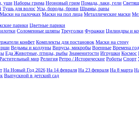
ы, уши
Наборы грима
Неоновый грим
Помада, лаки, гели
Светящ
й
Тушь для волос
Усы, бороды, брови
Шрамы, раны
Маски на палочках
Маски на пол лица
Металлические маски
Ме
ские парики
Цветные парики
илотки
Соломенные шляпы
Треуголки
Фуражки
Цилиндры и ко
ержатели конфет
Комплекты для постановок
Маски на стену
ирши
Ведьмы и колдуны
Вирусы, микробы
Военные
Времена го
цы
Еда
Животные, птицы, рыбы
Знаменитости
Игрушки
Космос
Растительный мир
Религия
Ретро / Исторические
Роботы
Спорт
т
На Новый Год 2026
На 14 февраля
На 23 февраля
На 8 марта
На
ик
Выпускной в детский сад