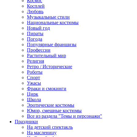
Космос
Косплей
Любовь
Музыкальные стили
Национальные костюмы
Новый год
Пираты
Погода
Популярные франшизы
Профессии
Растительный мир
Религия
Ретро / Исторические
Роботы
Спорт
Ужасы
Фраки и смокинги
Цирк
Школа
Эротические костюмы
Юмор, смешные костюмы
Все из раздела "Темы и персонажи"
Праздники
На детский спектакль
На масленицу