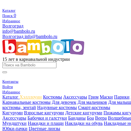
Каталог
0
Поиск
Избранное
Волгоград
info@bambolo.ru
Волгоград
info@bambolo.ru
15 лет в карнавальной индустрии
Контакты
Войти
Избранное
Каталог
Хэлллоуин
Костюмы
Аксессуары
Грим
Маски
Парики
Карнавальные костюмы
Для девочек
Для мальчиков
Для малыш
костюмы, зентай
Надувные костюмы
Смарт-костюмы
Кигуруми
Взрослые кигуруми
Детские кигуруми
Пижамы киг
Аксессуары
Бабочки и галстуки
Банданы
Боа
Веера
Волшебные
Мундштуки
Накидки и плащи
Накладки на обувь
Накладные н
Юбки-пачки
Цветные линзы