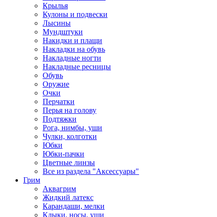
Крылья
Кулоны и подвески
Лысины
Мундштуки
Накидки и плащи
Накладки на обувь
Накладные ногти
Накладные ресницы
Обувь
Оружие
Очки
Перчатки
Перья на голову
Подтяжки
Рога, нимбы, уши
Чулки, колготки
Юбки
Юбки-пачки
Цветные линзы
Все из раздела "Аксессуары"
Грим
Аквагрим
Жидкий латекс
Карандаши, мелки
Клыки, носы, уши