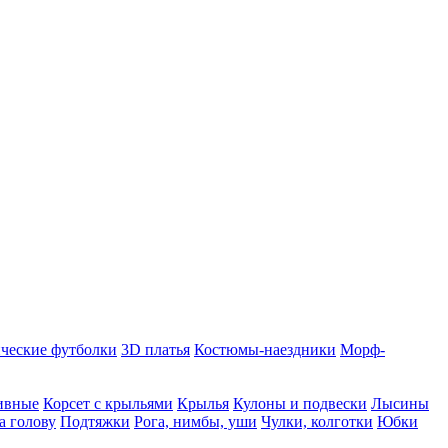
ческие футболки
3D платья
Костюмы-наездники
Морф-
ивные
Корсет с крыльями
Крылья
Кулоны и подвески
Лысины
а голову
Подтяжки
Рога, нимбы, уши
Чулки, колготки
Юбки