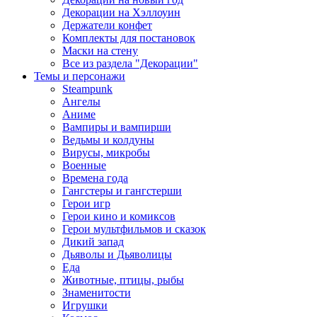
Декорации на Хэллоуин
Держатели конфет
Комплекты для постановок
Маски на стену
Все из раздела "Декорации"
Темы и персонажи
Steampunk
Ангелы
Аниме
Вампиры и вампирши
Ведьмы и колдуны
Вирусы, микробы
Военные
Времена года
Гангстеры и гангстерши
Герои игр
Герои кино и комиксов
Герои мультфильмов и сказок
Дикий запад
Дьяволы и Дьяволицы
Еда
Животные, птицы, рыбы
Знаменитости
Игрушки