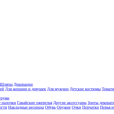
Шляпы
Декорации
ей
Для женщин и девушек
Для мужчин
Детские костюмы
Темати
уруми
 палочки
Гавайские ожерелья
Другие аксессуары
Зонты декорат
огти
Накладные ресницы
Обувь
Оружие
Очки
Перчатки
Перья н