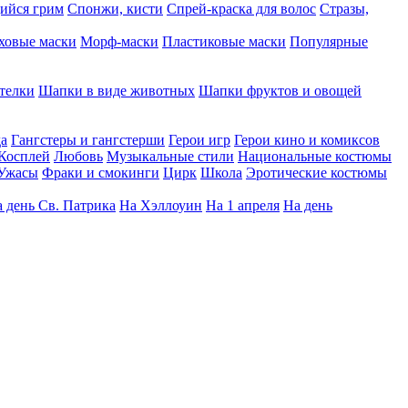
ийся грим
Спонжи, кисти
Спрей-краска для волос
Стразы,
ховые маски
Морф-маски
Пластиковые маски
Популярные
телки
Шапки в виде животных
Шапки фруктов и овощей
да
Гангстеры и гангстерши
Герои игр
Герои кино и комиксов
Косплей
Любовь
Музыкальные стили
Национальные костюмы
Ужасы
Фраки и смокинги
Цирк
Школа
Эротические костюмы
 день Св. Патрика
На Хэллоуин
На 1 апреля
На день