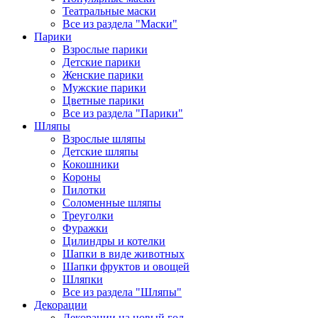
Театральные маски
Все из раздела "Маски"
Парики
Взрослые парики
Детские парики
Женские парики
Мужские парики
Цветные парики
Все из раздела "Парики"
Шляпы
Взрослые шляпы
Детские шляпы
Кокошники
Короны
Пилотки
Соломенные шляпы
Треуголки
Фуражки
Цилиндры и котелки
Шапки в виде животных
Шапки фруктов и овощей
Шляпки
Все из раздела "Шляпы"
Декорации
Декорации на новый год