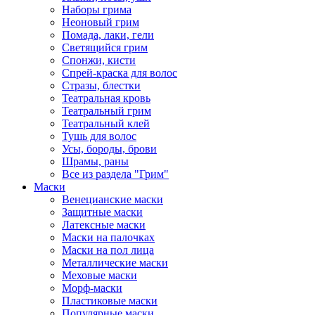
Наборы грима
Неоновый грим
Помада, лаки, гели
Светящийся грим
Спонжи, кисти
Спрей-краска для волос
Стразы, блестки
Театральная кровь
Театральный грим
Театральный клей
Тушь для волос
Усы, бороды, брови
Шрамы, раны
Все из раздела "Грим"
Маски
Венецианские маски
Защитные маски
Латексные маски
Маски на палочках
Маски на пол лица
Металлические маски
Меховые маски
Морф-маски
Пластиковые маски
Популярные маски