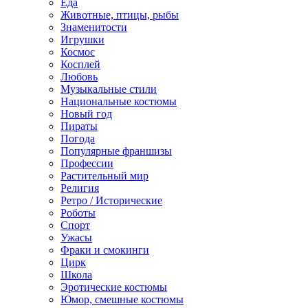
Еда
Животные, птицы, рыбы
Знаменитости
Игрушки
Космос
Косплей
Любовь
Музыкальные стили
Национальные костюмы
Новый год
Пираты
Погода
Популярные франшизы
Профессии
Растительный мир
Религия
Ретро / Исторические
Роботы
Спорт
Ужасы
Фраки и смокинги
Цирк
Школа
Эротические костюмы
Юмор, смешные костюмы