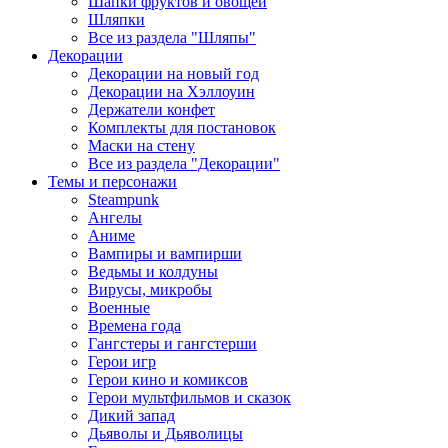
Шапки фруктов и овощей
Шляпки
Все из раздела "Шляпы"
Декорации
Декорации на новый год
Декорации на Хэллоуин
Держатели конфет
Комплекты для постановок
Маски на стену
Все из раздела "Декорации"
Темы и персонажи
Steampunk
Ангелы
Аниме
Вампиры и вампирши
Ведьмы и колдуны
Вирусы, микробы
Военные
Времена года
Гангстеры и гангстерши
Герои игр
Герои кино и комиксов
Герои мультфильмов и сказок
Дикий запад
Дьяволы и Дьяволицы