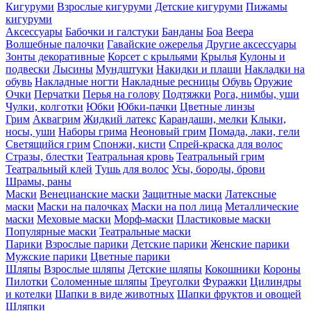
Кигуруми
Взрослые кигуруми
Детские кигуруми
Пижамы
кигуруми
Аксессуары
Бабочки и галстуки
Банданы
Боа
Веера
Волшебные палочки
Гавайские ожерелья
Другие аксессуары
Зонты декоративные
Корсет с крыльями
Крылья
Кулоны и
подвески
Лысины
Мундштуки
Накидки и плащи
Накладки на
обувь
Накладные ногти
Накладные ресницы
Обувь
Оружие
Очки
Перчатки
Перья на голову
Подтяжки
Рога, нимбы, уши
Чулки, колготки
Юбки
Юбки-пачки
Цветные линзы
Грим
Аквагрим
Жидкий латекс
Карандаши, мелки
Клыки,
носы, уши
Наборы грима
Неоновый грим
Помада, лаки, гели
Светящийся грим
Спонжи, кисти
Спрей-краска для волос
Стразы, блестки
Театральная кровь
Театральный грим
Театральный клей
Тушь для волос
Усы, бороды, брови
Шрамы, раны
Маски
Венецианские маски
Защитные маски
Латексные
маски
Маски на палочках
Маски на пол лица
Металлические
маски
Меховые маски
Морф-маски
Пластиковые маски
Популярные маски
Театральные маски
Парики
Взрослые парики
Детские парики
Женские парики
Мужские парики
Цветные парики
Шляпы
Взрослые шляпы
Детские шляпы
Кокошники
Короны
Пилотки
Соломенные шляпы
Треуголки
Фуражки
Цилиндры
и котелки
Шапки в виде животных
Шапки фруктов и овощей
Шляпки