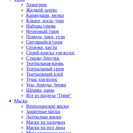
Аквагрим
Жидкий латекс
Карандаши, мелки
Клыки, носы, уши
Наборы грима
Неоновый грим
Помада, лаки, гели
Светящийся грим
Спонжи, кисти
Спрей-краска для волос
Стразы, блестки
Театральная кровь
Театральный грим
Театральный клей
Тушь для волос
Усы, бороды, брови
Шрамы, раны
Все из раздела "Грим"
Маски
Венецианские маски
Защитные маски
Латексные маски
Маски на палочках
Маски на пол лица
Металлические маски