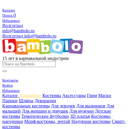
Каталог
0
Поиск
Избранное
Волгоград
info@bambolo.ru
Волгоград
info@bambolo.ru
15 лет в карнавальной индустрии
Контакты
Войти
Избранное
Каталог
Хэлллоуин
Костюмы
Аксессуары
Грим
Маски
Парики
Шляпы
Декорации
Карнавальные костюмы
Для девочек
Для мальчиков
Для
малышей
Для женщин и девушек
Для мужчин
Детские
костюмы
Тематические футболки
3D платья
Костюмы-
наездники
Морф-костюмы, зентай
Надувные костюмы
Смарт-
костюмы