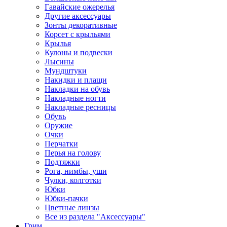
Гавайские ожерелья
Другие аксессуары
Зонты декоративные
Корсет с крыльями
Крылья
Кулоны и подвески
Лысины
Мундштуки
Накидки и плащи
Накладки на обувь
Накладные ногти
Накладные ресницы
Обувь
Оружие
Очки
Перчатки
Перья на голову
Подтяжки
Рога, нимбы, уши
Чулки, колготки
Юбки
Юбки-пачки
Цветные линзы
Все из раздела "Аксессуары"
Грим