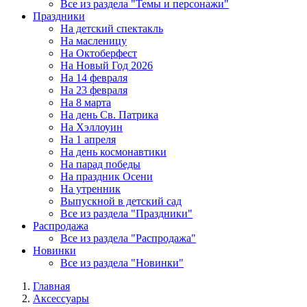
Все из раздела "Темы и персонажи"
Праздники
На детский спектакль
На масленицу
На Октоберфест
На Новый Год 2026
На 14 февраля
На 23 февраля
На 8 марта
На день Св. Патрика
На Хэллоуин
На 1 апреля
На день космонавтики
На парад победы
На праздник Осени
На утренник
Выпускной в детский сад
Все из раздела "Праздники"
Распродажа
Все из раздела "Распродажа"
Новинки
Все из раздела "Новинки"
Главная
Аксессуары