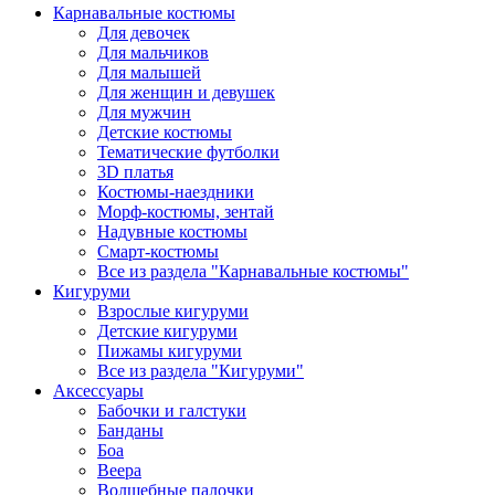
Карнавальные костюмы
Для девочек
Для мальчиков
Для малышей
Для женщин и девушек
Для мужчин
Детские костюмы
Тематические футболки
3D платья
Костюмы-наездники
Морф-костюмы, зентай
Надувные костюмы
Смарт-костюмы
Все из раздела "Карнавальные костюмы"
Кигуруми
Взрослые кигуруми
Детские кигуруми
Пижамы кигуруми
Все из раздела "Кигуруми"
Аксессуары
Бабочки и галстуки
Банданы
Боа
Веера
Волшебные палочки