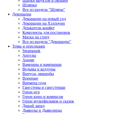
Шапки фруктов и овощей
Шляпки
Все из раздела "Шляпы"
Декорации
Декорации на новый год
Декорации на Хэллоуин
Держатели конфет
Комплекты для постановок
Маски на стену
Все из раздела "Декорации"
Темы и персонажи
Steampunk
Ангелы
Аниме
Вампиры и вампирши
Ведьмы и колдуны
Вирусы, микробы
Военные
Времена года
Гангстеры и гангстерши
Герои игр
Герои кино и комиксов
Герои мультфильмов и сказок
Дикий запад
Дьяволы и Дьяволицы