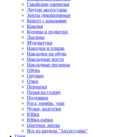
Гавайские ожерелья
Другие аксессуары
Зонты декоративные
Корсет с крыльями
Крылья
Кулоны и подвески
Лысины
Мундштуки
Накидки и плащи
Накладки на обувь
Накладные ногти
Накладные ресницы
Обувь
Оружие
Очки
Перчатки
Перья на голову
Подтяжки
Рога, нимбы, уши
Чулки, колготки
Юбки
Юбки-пачки
Цветные линзы
Все из раздела "Аксессуары"
Грим