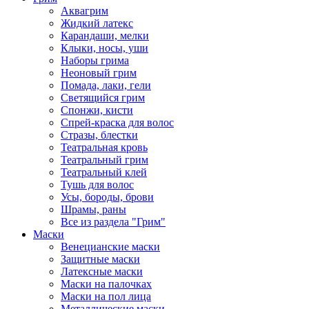
Аквагрим
Жидкий латекс
Карандаши, мелки
Клыки, носы, уши
Наборы грима
Неоновый грим
Помада, лаки, гели
Светящийся грим
Спонжи, кисти
Спрей-краска для волос
Стразы, блестки
Театральная кровь
Театральный грим
Театральный клей
Тушь для волос
Усы, бороды, брови
Шрамы, раны
Все из раздела "Грим"
Маски
Венецианские маски
Защитные маски
Латексные маски
Маски на палочках
Маски на пол лица
Металлические маски