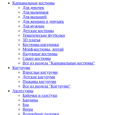
Карнавальные костюмы
Для девочек
Для мальчиков
Для малышей
Для женщин и девушек
Для мужчин
Детские костюмы
Тематические футболки
3D платья
Костюмы-наездники
Морф-костюмы, зентай
Надувные костюмы
Смарт-костюмы
Все из раздела "Карнавальные костюмы"
Кигуруми
Взрослые кигуруми
Детские кигуруми
Пижамы кигуруми
Все из раздела "Кигуруми"
Аксессуары
Бабочки и галстуки
Банданы
Боа
Веера
Волшебные палочки