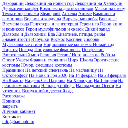
Декорации
Декорации на новый год
Декорации на Хэллоуин
Держатели конфет
Комплекты для постановок
Маски на стену
Темы и персонажи
Steampunk
Ангелы
Аниме
Вампиры и
вампирши
Ведьмы и колдуны
Вирусы, микробы
Военные
Времена года
Гангстеры и гангстерши
Герои игр
Герои кино
и комиксов
Герои мультфильмов и сказок
Дикий запад
Дьяволы и Дьяволицы
Еда
Животные, птицы, рыбы
Знаменитости
Игрушки
Космос
Косплей
Любовь
Музыкальные стили
Национальные костюмы
Новый год
Пираты
Погода
Популярные франшизы
Профессии
Растительный мир
Религия
Ретро / Исторические
Роботы
Спорт
Ужасы
Фраки и смокинги
Цирк
Школа
Эротические
костюмы
Юмор, смешные костюмы
Праздники
На детский спектакль
На масленицу
На
Октоберфест
На Новый Год 2026
На 14 февраля
На 23 февраля
На 8 марта
На день Св. Патрика
На Хэллоуин
На 1 апреля
На
день космонавтики
На парад победы
На праздник Осени
На
утренник
Выпускной в детский сад
Распродажа
Новинки
закрыть
Личный кабинет
Контакты
info@bambolo.ru