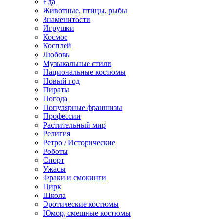
Еда
Животные, птицы, рыбы
Знаменитости
Игрушки
Космос
Косплей
Любовь
Музыкальные стили
Национальные костюмы
Новый год
Пираты
Погода
Популярные франшизы
Профессии
Растительный мир
Религия
Ретро / Исторические
Роботы
Спорт
Ужасы
Фраки и смокинги
Цирк
Школа
Эротические костюмы
Юмор, смешные костюмы