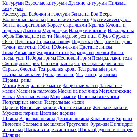
Кигуруми
Взрослые кигуруми
Детские кигуруми
Пижамы
кигуруми
Аксессуары
Бабочки и галстуки
Банданы
Боа
Веера
Волшебные палочки
Гавайские ожерелья
Другие аксессуары
Зонты декоративные
Корсет с крыльями
Крылья
Кулоны и
подвески
Лысины
Мундштуки
Накидки и плащи
Накладки на
обувь
Накладные ногти
Накладные ресницы
Обувь
Оружие
Очки
Перчатки
Перья на голову
Подтяжки
Рога, нимбы, уши
Чулки, колготки
Юбки
Юбки-пачки
Цветные линзы
Грим
Аквагрим
Жидкий латекс
Карандаши, мелки
Клыки,
носы, уши
Наборы грима
Неоновый грим
Помада, лаки, гели
Светящийся грим
Спонжи, кисти
Спрей-краска для волос
Стразы, блестки
Театральная кровь
Театральный грим
Театральный клей
Тушь для волос
Усы, бороды, брови
Шрамы, раны
Маски
Венецианские маски
Защитные маски
Латексные
маски
Маски на палочках
Маски на пол лица
Металлические
маски
Меховые маски
Морф-маски
Пластиковые маски
Популярные маски
Театральные маски
Парики
Взрослые парики
Детские парики
Женские парики
Мужские парики
Цветные парики
Шляпы
Взрослые шляпы
Детские шляпы
Кокошники
Короны
Пилотки
Соломенные шляпы
Треуголки
Фуражки
Цилиндры
и котелки
Шапки в виде животных
Шапки фруктов и овощей
Шляпки