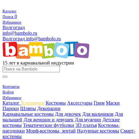
Каталог
0
Поиск
Избранное
Волгоград
info@bambolo.ru
Волгоград
info@bambolo.ru
15 лет в карнавальной индустрии
Контакты
Войти
Избранное
Каталог
Хэлллоуин
Костюмы
Аксессуары
Грим
Маски
Парики
Шляпы
Декорации
Карнавальные костюмы
Для девочек
Для мальчиков
Для
малышей
Для женщин и девушек
Для мужчин
Детские
костюмы
Тематические футболки
3D платья
Костюмы-
наездники
Морф-костюмы, зентай
Надувные костюмы
Смарт-
костюмы