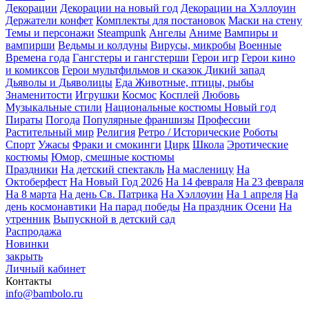
Декорации
Декорации на новый год
Декорации на Хэллоуин
Держатели конфет
Комплекты для постановок
Маски на стену
Темы и персонажи
Steampunk
Ангелы
Аниме
Вампиры и
вампирши
Ведьмы и колдуны
Вирусы, микробы
Военные
Времена года
Гангстеры и гангстерши
Герои игр
Герои кино
и комиксов
Герои мультфильмов и сказок
Дикий запад
Дьяволы и Дьяволицы
Еда
Животные, птицы, рыбы
Знаменитости
Игрушки
Космос
Косплей
Любовь
Музыкальные стили
Национальные костюмы
Новый год
Пираты
Погода
Популярные франшизы
Профессии
Растительный мир
Религия
Ретро / Исторические
Роботы
Спорт
Ужасы
Фраки и смокинги
Цирк
Школа
Эротические
костюмы
Юмор, смешные костюмы
Праздники
На детский спектакль
На масленицу
На
Октоберфест
На Новый Год 2026
На 14 февраля
На 23 февраля
На 8 марта
На день Св. Патрика
На Хэллоуин
На 1 апреля
На
день космонавтики
На парад победы
На праздник Осени
На
утренник
Выпускной в детский сад
Распродажа
Новинки
закрыть
Личный кабинет
Контакты
info@bambolo.ru