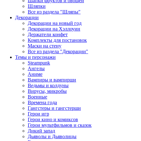
Шапки фруктов и овощей
Шляпки
Все из раздела "Шляпы"
Декорации
Декорации на новый год
Декорации на Хэллоуин
Держатели конфет
Комплекты для постановок
Маски на стену
Все из раздела "Декорации"
Темы и персонажи
Steampunk
Ангелы
Аниме
Вампиры и вампирши
Ведьмы и колдуны
Вирусы, микробы
Военные
Времена года
Гангстеры и гангстерши
Герои игр
Герои кино и комиксов
Герои мультфильмов и сказок
Дикий запад
Дьяволы и Дьяволицы