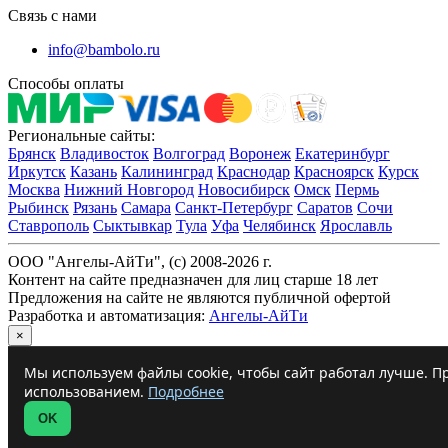
Связь с нами
info@bambolo.ru
Способы оплаты
Региональные сайты:
Брянск
Владивосток
Волгоград
Воронеж
Екатеринбург
Иркутск
Казань
Калининград
Краснодар
Красноярск
Курск
Москва
Нижний Новгород
Новосибирск
Омск
Пермь
Рыбинск
Рязань
Самара
Санкт-Петербург
Саратов
Сочи
Ставрополь
Сыктывкар
Тула
Уфа
Челябинск
Ярославль
ООО "Ангелы-АйТи", (c) 2008-2026 г.
Контент на сайте предназначен для лиц старше 18 лет
Предложения на сайте не являются публичной офертой
Разработка и автоматизация:
Ангелы-АйТи
×
Мы используем файлы cookie, чтобы сайт работал лучше. Пр
использованием.
Подробнее
OK