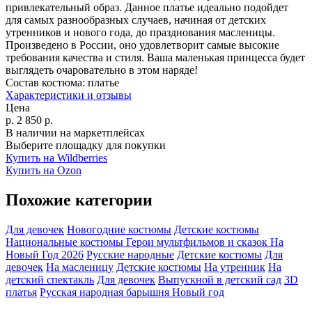
привлекательный образ. Данное платье идеально подойдет
для самых разнообразных случаев, начиная от детских
утренников и нового года, до празднования масленицы.
Произведено в России, оно удовлетворит самые высокие
требования качества и стиля. Ваша маленькая принцесса будет
выглядеть очаровательно в этом наряде!
Состав костюма:
платье
Характеристики и отзывы
Цена
р.
2 850
р.
В наличии на маркетплейсах
Выберите площадку для покупки
Купить на Wildberries
Купить на Ozon
Похожие категории
Для девочек
Новогодние костюмы
Детские костюмы
Национальные костюмы
Герои мультфильмов и сказок
На
Новый Год 2026
Русские народные
Детские костюмы
Для
девочек
На масленицу
Детские костюмы
На утренник
На
детский спектакль
Для девочек
Выпускной в детский сад
3D
платья
Русская народная барышня
Новый год