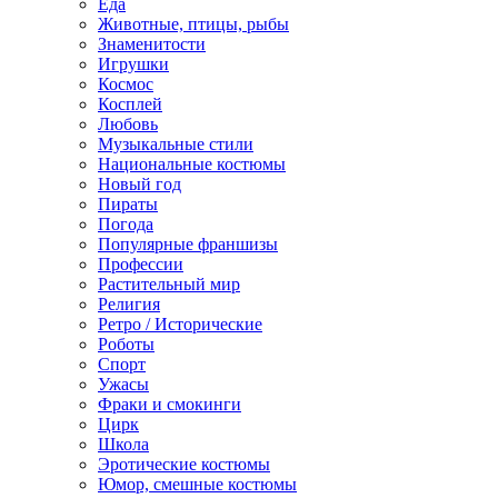
Еда
Животные, птицы, рыбы
Знаменитости
Игрушки
Космос
Косплей
Любовь
Музыкальные стили
Национальные костюмы
Новый год
Пираты
Погода
Популярные франшизы
Профессии
Растительный мир
Религия
Ретро / Исторические
Роботы
Спорт
Ужасы
Фраки и смокинги
Цирк
Школа
Эротические костюмы
Юмор, смешные костюмы