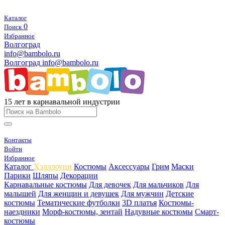
Каталог
0
Поиск
Избранное
Волгоград
info@bambolo.ru
Волгоград
info@bambolo.ru
15 лет в карнавальной индустрии
Контакты
Войти
Избранное
Каталог
Хэлллоуин
Костюмы
Аксессуары
Грим
Маски
Парики
Шляпы
Декорации
Карнавальные костюмы
Для девочек
Для мальчиков
Для
малышей
Для женщин и девушек
Для мужчин
Детские
костюмы
Тематические футболки
3D платья
Костюмы-
наездники
Морф-костюмы, зентай
Надувные костюмы
Смарт-
костюмы