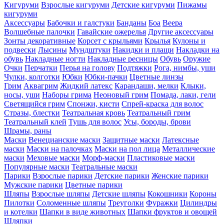
Кигуруми
Взрослые кигуруми
Детские кигуруми
Пижамы
кигуруми
Аксессуары
Бабочки и галстуки
Банданы
Боа
Веера
Волшебные палочки
Гавайские ожерелья
Другие аксессуары
Зонты декоративные
Корсет с крыльями
Крылья
Кулоны и
подвески
Лысины
Мундштуки
Накидки и плащи
Накладки на
обувь
Накладные ногти
Накладные ресницы
Обувь
Оружие
Очки
Перчатки
Перья на голову
Подтяжки
Рога, нимбы, уши
Чулки, колготки
Юбки
Юбки-пачки
Цветные линзы
Грим
Аквагрим
Жидкий латекс
Карандаши, мелки
Клыки,
носы, уши
Наборы грима
Неоновый грим
Помада, лаки, гели
Светящийся грим
Спонжи, кисти
Спрей-краска для волос
Стразы, блестки
Театральная кровь
Театральный грим
Театральный клей
Тушь для волос
Усы, бороды, брови
Шрамы, раны
Маски
Венецианские маски
Защитные маски
Латексные
маски
Маски на палочках
Маски на пол лица
Металлические
маски
Меховые маски
Морф-маски
Пластиковые маски
Популярные маски
Театральные маски
Парики
Взрослые парики
Детские парики
Женские парики
Мужские парики
Цветные парики
Шляпы
Взрослые шляпы
Детские шляпы
Кокошники
Короны
Пилотки
Соломенные шляпы
Треуголки
Фуражки
Цилиндры
и котелки
Шапки в виде животных
Шапки фруктов и овощей
Шляпки