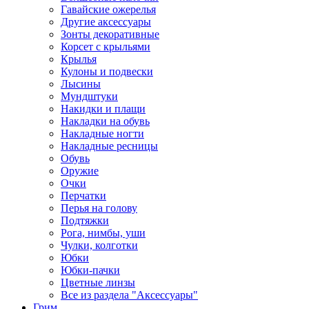
Гавайские ожерелья
Другие аксессуары
Зонты декоративные
Корсет с крыльями
Крылья
Кулоны и подвески
Лысины
Мундштуки
Накидки и плащи
Накладки на обувь
Накладные ногти
Накладные ресницы
Обувь
Оружие
Очки
Перчатки
Перья на голову
Подтяжки
Рога, нимбы, уши
Чулки, колготки
Юбки
Юбки-пачки
Цветные линзы
Все из раздела "Аксессуары"
Грим