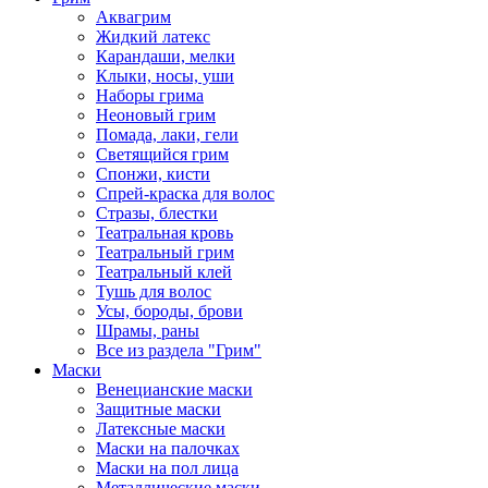
Аквагрим
Жидкий латекс
Карандаши, мелки
Клыки, носы, уши
Наборы грима
Неоновый грим
Помада, лаки, гели
Светящийся грим
Спонжи, кисти
Спрей-краска для волос
Стразы, блестки
Театральная кровь
Театральный грим
Театральный клей
Тушь для волос
Усы, бороды, брови
Шрамы, раны
Все из раздела "Грим"
Маски
Венецианские маски
Защитные маски
Латексные маски
Маски на палочках
Маски на пол лица
Металлические маски