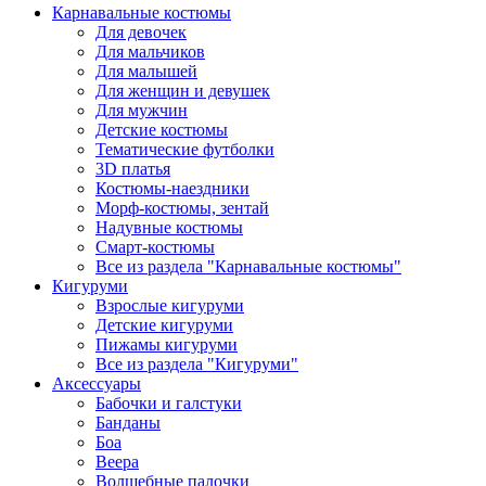
Карнавальные костюмы
Для девочек
Для мальчиков
Для малышей
Для женщин и девушек
Для мужчин
Детские костюмы
Тематические футболки
3D платья
Костюмы-наездники
Морф-костюмы, зентай
Надувные костюмы
Смарт-костюмы
Все из раздела "Карнавальные костюмы"
Кигуруми
Взрослые кигуруми
Детские кигуруми
Пижамы кигуруми
Все из раздела "Кигуруми"
Аксессуары
Бабочки и галстуки
Банданы
Боа
Веера
Волшебные палочки