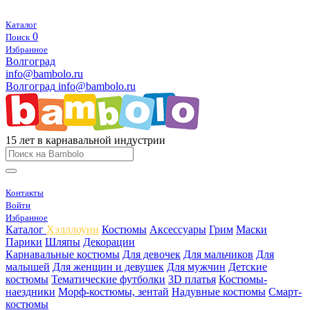
Каталог
0
Поиск
Избранное
Волгоград
info@bambolo.ru
Волгоград
info@bambolo.ru
15 лет в карнавальной индустрии
Контакты
Войти
Избранное
Каталог
Хэлллоуин
Костюмы
Аксессуары
Грим
Маски
Парики
Шляпы
Декорации
Карнавальные костюмы
Для девочек
Для мальчиков
Для
малышей
Для женщин и девушек
Для мужчин
Детские
костюмы
Тематические футболки
3D платья
Костюмы-
наездники
Морф-костюмы, зентай
Надувные костюмы
Смарт-
костюмы