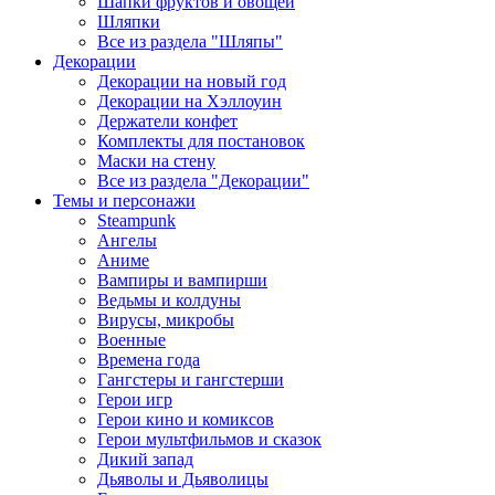
Шапки фруктов и овощей
Шляпки
Все из раздела "Шляпы"
Декорации
Декорации на новый год
Декорации на Хэллоуин
Держатели конфет
Комплекты для постановок
Маски на стену
Все из раздела "Декорации"
Темы и персонажи
Steampunk
Ангелы
Аниме
Вампиры и вампирши
Ведьмы и колдуны
Вирусы, микробы
Военные
Времена года
Гангстеры и гангстерши
Герои игр
Герои кино и комиксов
Герои мультфильмов и сказок
Дикий запад
Дьяволы и Дьяволицы