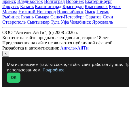
Брянск
Владивосток
Волгоград
Воронеж
Екатеринбург
Иркутск
Казань
Калининград
Краснодар
Красноярск
Курск
Москва
Нижний Новгород
Новосибирск
Омск
Пермь
Рыбинск
Рязань
Самара
Санкт-Петербург
Саратов
Сочи
Ставрополь
Сыктывкар
Тула
Уфа
Челябинск
Ярославль
ООО "Ангелы-АйТи", (c) 2008-2026 г.
Контент на сайте предназначен для лиц старше 18 лет
Предложения на сайте не являются публичной офертой
Разработка и автоматизация:
Ангелы-АйТи
×
Мы используем файлы cookie, чтобы сайт работал лучше. Пр
использованием.
Подробнее
OK