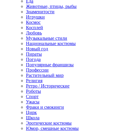
Еда
Животные, птицы, рыбы
Знаменитости
Игрушки
Космос
Косплей
Любовь
Музыкальные стили
Национальные костюмы
Новый год
Пираты
Погода
Популярные франшизы
Профессии
Растительный мир
Религия
Ретро / Исторические
Роботы
Спорт
Ужасы
Фраки и смокинги
Цирк
Школа
Эротические костюмы
Юмор, смешные костюмы