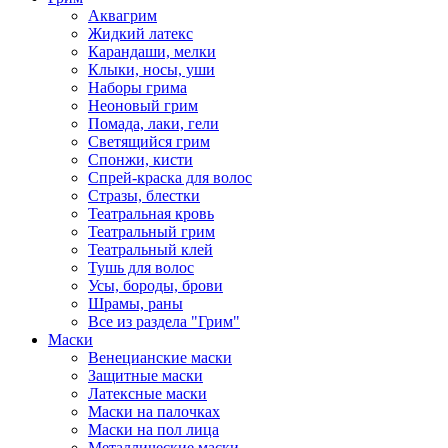
Аквагрим
Жидкий латекс
Карандаши, мелки
Клыки, носы, уши
Наборы грима
Неоновый грим
Помада, лаки, гели
Светящийся грим
Спонжи, кисти
Спрей-краска для волос
Стразы, блестки
Театральная кровь
Театральный грим
Театральный клей
Тушь для волос
Усы, бороды, брови
Шрамы, раны
Все из раздела "Грим"
Маски
Венецианские маски
Защитные маски
Латексные маски
Маски на палочках
Маски на пол лица
Металлические маски