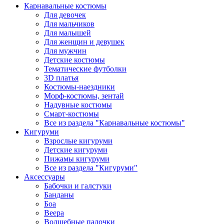
Карнавальные костюмы
Для девочек
Для мальчиков
Для малышей
Для женщин и девушек
Для мужчин
Детские костюмы
Тематические футболки
3D платья
Костюмы-наездники
Морф-костюмы, зентай
Надувные костюмы
Смарт-костюмы
Все из раздела "Карнавальные костюмы"
Кигуруми
Взрослые кигуруми
Детские кигуруми
Пижамы кигуруми
Все из раздела "Кигуруми"
Аксессуары
Бабочки и галстуки
Банданы
Боа
Веера
Волшебные палочки