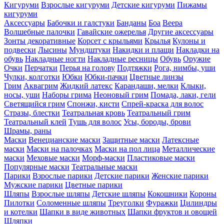
Кигуруми
Взрослые кигуруми
Детские кигуруми
Пижамы
кигуруми
Аксессуары
Бабочки и галстуки
Банданы
Боа
Веера
Волшебные палочки
Гавайские ожерелья
Другие аксессуары
Зонты декоративные
Корсет с крыльями
Крылья
Кулоны и
подвески
Лысины
Мундштуки
Накидки и плащи
Накладки на
обувь
Накладные ногти
Накладные ресницы
Обувь
Оружие
Очки
Перчатки
Перья на голову
Подтяжки
Рога, нимбы, уши
Чулки, колготки
Юбки
Юбки-пачки
Цветные линзы
Грим
Аквагрим
Жидкий латекс
Карандаши, мелки
Клыки,
носы, уши
Наборы грима
Неоновый грим
Помада, лаки, гели
Светящийся грим
Спонжи, кисти
Спрей-краска для волос
Стразы, блестки
Театральная кровь
Театральный грим
Театральный клей
Тушь для волос
Усы, бороды, брови
Шрамы, раны
Маски
Венецианские маски
Защитные маски
Латексные
маски
Маски на палочках
Маски на пол лица
Металлические
маски
Меховые маски
Морф-маски
Пластиковые маски
Популярные маски
Театральные маски
Парики
Взрослые парики
Детские парики
Женские парики
Мужские парики
Цветные парики
Шляпы
Взрослые шляпы
Детские шляпы
Кокошники
Короны
Пилотки
Соломенные шляпы
Треуголки
Фуражки
Цилиндры
и котелки
Шапки в виде животных
Шапки фруктов и овощей
Шляпки