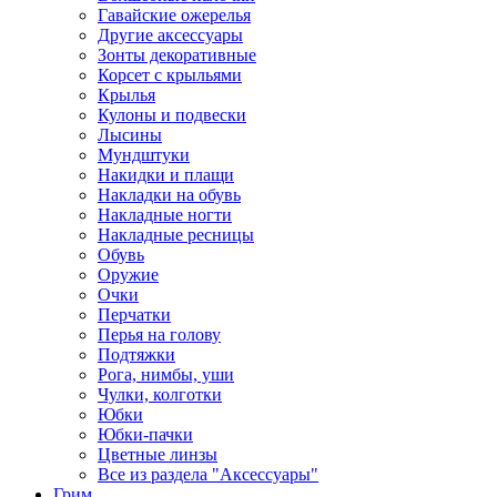
Гавайские ожерелья
Другие аксессуары
Зонты декоративные
Корсет с крыльями
Крылья
Кулоны и подвески
Лысины
Мундштуки
Накидки и плащи
Накладки на обувь
Накладные ногти
Накладные ресницы
Обувь
Оружие
Очки
Перчатки
Перья на голову
Подтяжки
Рога, нимбы, уши
Чулки, колготки
Юбки
Юбки-пачки
Цветные линзы
Все из раздела "Аксессуары"
Грим