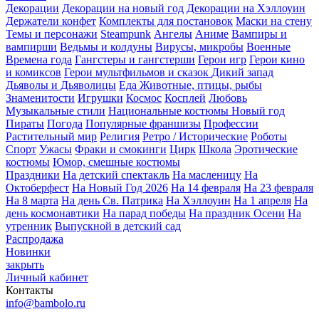
Декорации
Декорации на новый год
Декорации на Хэллоуин
Держатели конфет
Комплекты для постановок
Маски на стену
Темы и персонажи
Steampunk
Ангелы
Аниме
Вампиры и
вампирши
Ведьмы и колдуны
Вирусы, микробы
Военные
Времена года
Гангстеры и гангстерши
Герои игр
Герои кино
и комиксов
Герои мультфильмов и сказок
Дикий запад
Дьяволы и Дьяволицы
Еда
Животные, птицы, рыбы
Знаменитости
Игрушки
Космос
Косплей
Любовь
Музыкальные стили
Национальные костюмы
Новый год
Пираты
Погода
Популярные франшизы
Профессии
Растительный мир
Религия
Ретро / Исторические
Роботы
Спорт
Ужасы
Фраки и смокинги
Цирк
Школа
Эротические
костюмы
Юмор, смешные костюмы
Праздники
На детский спектакль
На масленицу
На
Октоберфест
На Новый Год 2026
На 14 февраля
На 23 февраля
На 8 марта
На день Св. Патрика
На Хэллоуин
На 1 апреля
На
день космонавтики
На парад победы
На праздник Осени
На
утренник
Выпускной в детский сад
Распродажа
Новинки
закрыть
Личный кабинет
Контакты
info@bambolo.ru