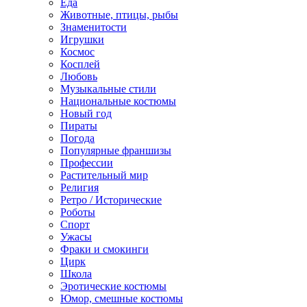
Еда
Животные, птицы, рыбы
Знаменитости
Игрушки
Космос
Косплей
Любовь
Музыкальные стили
Национальные костюмы
Новый год
Пираты
Погода
Популярные франшизы
Профессии
Растительный мир
Религия
Ретро / Исторические
Роботы
Спорт
Ужасы
Фраки и смокинги
Цирк
Школа
Эротические костюмы
Юмор, смешные костюмы