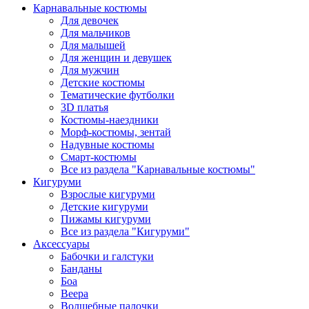
Карнавальные костюмы
Для девочек
Для мальчиков
Для малышей
Для женщин и девушек
Для мужчин
Детские костюмы
Тематические футболки
3D платья
Костюмы-наездники
Морф-костюмы, зентай
Надувные костюмы
Смарт-костюмы
Все из раздела "Карнавальные костюмы"
Кигуруми
Взрослые кигуруми
Детские кигуруми
Пижамы кигуруми
Все из раздела "Кигуруми"
Аксессуары
Бабочки и галстуки
Банданы
Боа
Веера
Волшебные палочки