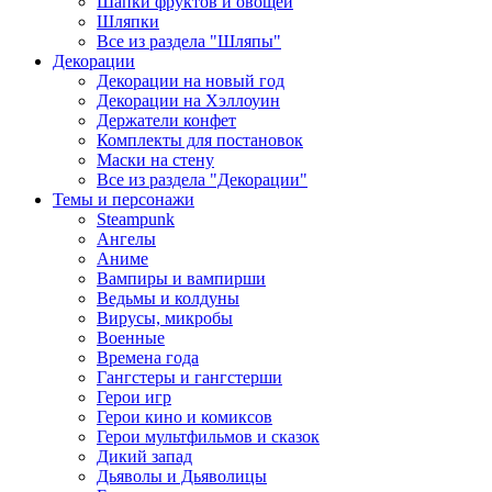
Шапки фруктов и овощей
Шляпки
Все из раздела "Шляпы"
Декорации
Декорации на новый год
Декорации на Хэллоуин
Держатели конфет
Комплекты для постановок
Маски на стену
Все из раздела "Декорации"
Темы и персонажи
Steampunk
Ангелы
Аниме
Вампиры и вампирши
Ведьмы и колдуны
Вирусы, микробы
Военные
Времена года
Гангстеры и гангстерши
Герои игр
Герои кино и комиксов
Герои мультфильмов и сказок
Дикий запад
Дьяволы и Дьяволицы