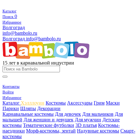
Каталог
0
Поиск
Избранное
Волгоград
info@bambolo.ru
Волгоград
info@bambolo.ru
15 лет в карнавальной индустрии
Контакты
Войти
Избранное
Каталог
Хэлллоуин
Костюмы
Аксессуары
Грим
Маски
Парики
Шляпы
Декорации
Карнавальные костюмы
Для девочек
Для мальчиков
Для
малышей
Для женщин и девушек
Для мужчин
Детские
костюмы
Тематические футболки
3D платья
Костюмы-
наездники
Морф-костюмы, зентай
Надувные костюмы
Смарт-
костюмы