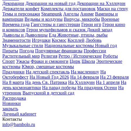
Декорации
Декорации на новый год
Декорации на Хэллоуин
Держатели конфет
Комплекты для постановок
Маски на стену
Темы и персонажи
Steampunk
Ангелы
Аниме
Вампиры и
вампирши
Ведьмы и колдуны
Вирусы, микробы
Военные
Времена года
Гангстеры и гангстерши
Герои игр
Герои кино
и комиксов
Герои мультфильмов и сказок
Дикий запад
Дьяволы и Дьяволицы
Еда
Животные, птицы, рыбы
Знаменитости
Игрушки
Космос
Косплей
Любовь
Музыкальные стили
Национальные костюмы
Новый год
Пираты
Погода
Популярные франшизы
Профессии
Растительный мир
Религия
Ретро / Исторические
Роботы
Спорт
Ужасы
Фраки и смокинги
Цирк
Школа
Эротические
костюмы
Юмор, смешные костюмы
Праздники
На детский спектакль
На масленицу
На
Октоберфест
На Новый Год 2026
На 14 февраля
На 23 февраля
На 8 марта
На день Св. Патрика
На Хэллоуин
На 1 апреля
На
день космонавтики
На парад победы
На праздник Осени
На
утренник
Выпускной в детский сад
Распродажа
Новинки
закрыть
Личный кабинет
Контакты
info@bambolo.ru