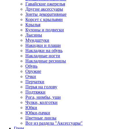
Гавайские ожерелья
Другие аксессуары
Зонты декоративные
Корсет с крыльями
Крылья
Кулоны и подвески
Лысины
Мундштуки
Накидки и плащи
Накладки на обувь
Накладные ногти
Накладные ресницы
Обувь
Оружие
Очки
Перчатки
Перья на голову
Подтяжки
Рога, нимбы, уши
Чулки, колготки
Юбки
Юбки-пачки
Цветные линзы
Все из раздела "Аксессуары"
Грим