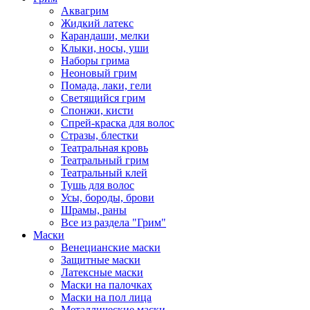
Аквагрим
Жидкий латекс
Карандаши, мелки
Клыки, носы, уши
Наборы грима
Неоновый грим
Помада, лаки, гели
Светящийся грим
Спонжи, кисти
Спрей-краска для волос
Стразы, блестки
Театральная кровь
Театральный грим
Театральный клей
Тушь для волос
Усы, бороды, брови
Шрамы, раны
Все из раздела "Грим"
Маски
Венецианские маски
Защитные маски
Латексные маски
Маски на палочках
Маски на пол лица
Металлические маски