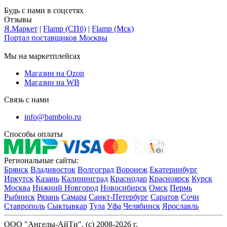
Будь с нами в соцсетях
Отзывы
Я.Маркет
|
Flamp (СПб)
|
Flamp (Мск)
Портал поставщиков Москвы
Мы на маркетплейсах
Магазин на Ozon
Магазин на WB
Связь с нами
info@bambolo.ru
Способы оплаты
Региональные сайты:
Брянск
Владивосток
Волгоград
Воронеж
Екатеринбург
Иркутск
Казань
Калининград
Краснодар
Красноярск
Курск
Москва
Нижний Новгород
Новосибирск
Омск
Пермь
Рыбинск
Рязань
Самара
Санкт-Петербург
Саратов
Сочи
Ставрополь
Сыктывкар
Тула
Уфа
Челябинск
Ярославль
ООО "Ангелы-АйТи", (c) 2008-2026 г.