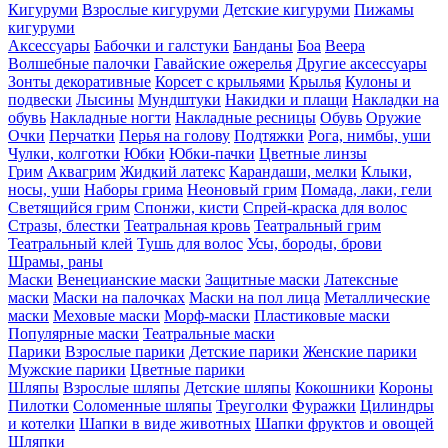
Кигуруми
Взрослые кигуруми
Детские кигуруми
Пижамы
кигуруми
Аксессуары
Бабочки и галстуки
Банданы
Боа
Веера
Волшебные палочки
Гавайские ожерелья
Другие аксессуары
Зонты декоративные
Корсет с крыльями
Крылья
Кулоны и
подвески
Лысины
Мундштуки
Накидки и плащи
Накладки на
обувь
Накладные ногти
Накладные ресницы
Обувь
Оружие
Очки
Перчатки
Перья на голову
Подтяжки
Рога, нимбы, уши
Чулки, колготки
Юбки
Юбки-пачки
Цветные линзы
Грим
Аквагрим
Жидкий латекс
Карандаши, мелки
Клыки,
носы, уши
Наборы грима
Неоновый грим
Помада, лаки, гели
Светящийся грим
Спонжи, кисти
Спрей-краска для волос
Стразы, блестки
Театральная кровь
Театральный грим
Театральный клей
Тушь для волос
Усы, бороды, брови
Шрамы, раны
Маски
Венецианские маски
Защитные маски
Латексные
маски
Маски на палочках
Маски на пол лица
Металлические
маски
Меховые маски
Морф-маски
Пластиковые маски
Популярные маски
Театральные маски
Парики
Взрослые парики
Детские парики
Женские парики
Мужские парики
Цветные парики
Шляпы
Взрослые шляпы
Детские шляпы
Кокошники
Короны
Пилотки
Соломенные шляпы
Треуголки
Фуражки
Цилиндры
и котелки
Шапки в виде животных
Шапки фруктов и овощей
Шляпки